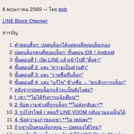
8 พฤษภาคม 2569
—
โดย
bob
LINE Block Checker
สารบัญ
คำตอบสั้นๆ: ปลดบล็อกได้แค่คนที่คุณบล็อกเอง
ปลดบล็อกคนที่คุณบล็อก: ขั้นตอน iOS / Android
ขั้นตอนที่ 1: เปิด LINE แล้วเข้าไปที่ "ตั้งค่า"
ขั้นตอนที่ 2: แตะ "ความเป็นส่วนตัว"
ขั้นตอนที่ 3: แตะ "รายชื่อที่บล็อก"
ขั้นตอนที่ 4: แตะ "แก้ไข" ข้างชื่อ → "ยกเลิกการบล็อก"
หลังจากปลดบล็อกแล้วจะเป็นยังไงต่อ?
1. เขา **ไม่ได้รับการแจ้งเตือน**
2. ข้อความช่วงที่ถูกบล็อก **ไม่ส่งกลับมา**
3. รูปโปรไฟล์ / สตอรี่ LINE VOOM กลับมามองเห็นได้
4. ข้อความเก่าของเขา **ไม่ replay**
ถ้าเขาเป็นคนบล็อกคุณ — ปลดเองได้ไหม?