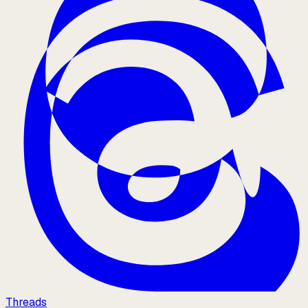
Threads