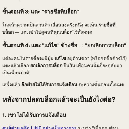
ขั้นตอนที่ 3: แตะ "รายชื่อที่บล็อก"
ในหน้าความเป็นส่วนตัว เลื่อนลงครึ่งหนึ่ง จะเห็น
รายชื่อที่
บล็อก
— แตะเข้าไปดูคนที่คุณบล็อกไว้ทั้งหมด
ขั้นตอนที่ 4: แตะ "แก้ไข" ข้างชื่อ → "ยกเลิกการบล็อก"
แต่ละคนในรายชื่อจะมีปุ่ม
แก้ไข
อยู่ด้านขวา (หรือกดชื่อค้างไว้)
แตะแล้วเลือก
ยกเลิกการบล็อก
ยืนยัน เพื่อนคนนั้นก็จะกลับมา
เป็นเพื่อนปกติ
เสร็จแล้ว
อีกฝ่ายไม่ได้รับการแจ้งเตือน
ระหว่างขั้นตอนทั้งหมด
หลังจากปลดบล็อกแล้วจะเป็นยังไงต่อ?
1. เขา
ไม่ได้รับการแจ้งเตือน
ศูนย์ช่วยเหลือ LINE อย่างเป็นทางการ
ระบุว่า "เมื่อคุณซ่อน