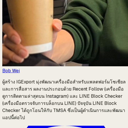
Bob Wei
ผู้สร้าง IGExport มุ่งพัฒนาเครื่องมือสำหรับแพลตฟอร์มโซเชียล
และการสื่อสาร ผลงานประกอบด้วย Recent Follow (เครื่องมือ
ดูการติดตามล่าสุดบน Instagram) และ LINE Block Checker
(เครื่องมือตรวจจับการบล็อกบน LINE) ปัจจุบัน LINE Block
Checker ได้ถูกโอนให้กับ TMSA ซึ่งเป็นผู้ดำเนินการและพัฒนา
แอปนี้ต่อไป