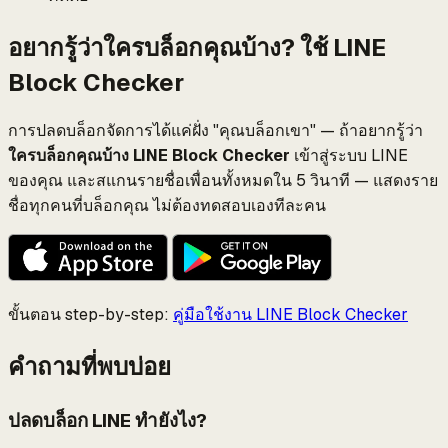
อยากรู้ว่าใครบล็อกคุณบ้าง? ใช้ LINE
Block Checker
การปลดบล็อกจัดการได้แค่ฝั่ง "คุณบล็อกเขา" — ถ้าอยากรู้ว่า
ใครบล็อกคุณบ้าง
LINE Block Checker
เข้าสู่ระบบ LINE
ของคุณ และสแกนรายชื่อเพื่อนทั้งหมดใน 5 วินาที — แสดงราย
ชื่อทุกคนที่บล็อกคุณ ไม่ต้องทดสอบเองทีละคน
ขั้นตอน step-by-step:
คู่มือใช้งาน LINE Block Checker
คำถามที่พบบ่อย
ปลดบล็อก LINE ทำยังไง?