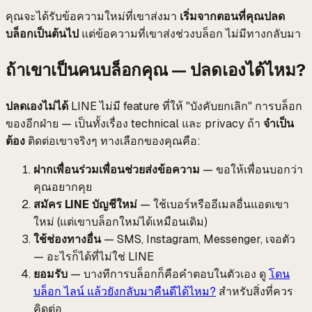
คุณจะได้รับข้อความใหม่ที่เขาส่งมา
เริ่มจากตอนที่คุณปลด
บล็อกเป็นต้นไป
แต่ข้อความที่เขาส่งช่วงบล็อก ไม่มีทางกลับมา
ถ้าเขาเป็นคนบล็อกคุณ — ปลดเองได้ไหม?
ปลดเองไม่ได้
LINE ไม่มี feature ที่ให้ "บังคับยกเลิก" การบล็อก
ของอีกฝ่าย — เป็นทั้งเรื่อง technical และ privacy ถ้า
จำเป็น
ต้อง
ติดต่อเขาจริงๆ ทางเลือกของคุณคือ:
ฝากเพื่อนร่วมเพื่อนช่วยส่งข้อความ
— ขอให้เพื่อนบอกว่า
คุณอยากคุย
สมัคร LINE บัญชีใหม่
— ใช้เบอร์หรืออีเมลอื่นแอดเขา
ใหม่ (แต่เขาบล็อกใหม่ได้เหมือนเดิม)
ใช้ช่องทางอื่น
— SMS, Instagram, Messenger, เจอตัว
— อะไรก็ได้ที่ไม่ใช่ LINE
ยอมรับ
— บางทีการบล็อกก็คือคำตอบในตัวเอง ดู
โดน
บล็อก ไลน์ แล้วยังกลับมาคืนดีได้ไหม?
สำหรับสิ่งที่ควร
คิดต่อ