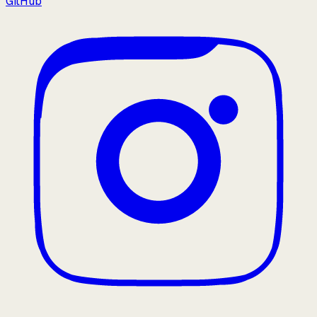
GitHub