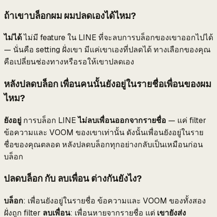
ถ้าเขาบล็อกผม ผมปลดเองได้ไหม?
ไม่ได้
ไม่มี feature ใน LINE ที่จะลบการบล็อกของเขาออกไปได้
— นั่นคือ setting ฝั่งเขา มีแค่เขาเองที่ปลดได้ ทางเลือกของคุณ
คือเปลี่ยนช่องทางหรือรอให้เขาปลดเอง
หลังปลดบล็อก เพื่อนคนนั้นยังอยู่ในรายชื่อเพื่อนของผม
ไหม?
ยังอยู่
การบล็อก LINE
ไม่ลบเพื่อนออกจากรายชื่อ
— แค่ filter
ข้อความและ VOOM ของเขาเท่านั้น ดังนั้นเพื่อนยังอยู่ในราย
ชื่อของคุณตลอด หลังปลดบล็อกทุกอย่างกลับเป็นเหมือนก่อน
บล็อก
ปลดบล็อก กับ ลบเพื่อน ต่างกันยังไง?
บล็อก
: เพื่อนยังอยู่ในรายชื่อ ข้อความและ VOOM ของทั้งสอง
ฝั่งถูก filter
ลบเพื่อน
: เพื่อนหายจากรายชื่อ แต่
เขายังส่ง