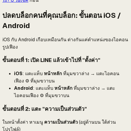
ไง? 6 วิธีเช็ค
ก่อน
ปลดบล็อกคนที่คุณบล็อก: ขั้นตอน iOS /
Android
iOS กับ Android เกือบเหมือนกัน ต่างกันแค่ตำแหน่งของไอคอน
รูปเฟือง
ขั้นตอนที่ 1: เปิด LINE แล้วเข้าไปที่ "ตั้งค่า"
iOS
: แตะแท็บ
หน้าหลัก
ที่มุมขวาล่าง → แตะไอคอน
เฟือง ⚙️ ที่มุมขวาบน
Android
: แตะแท็บ
หน้าหลัก
ที่มุมขวาล่าง → แตะ
ไอคอนเฟือง ⚙️ ที่มุมขวาบน
ขั้นตอนที่ 2: แตะ "ความเป็นส่วนตัว"
ในหน้าตั้งค่า หาเมนู
ความเป็นส่วนตัว
(อยู่ด้านบน ใต้ส่วน
โปรไฟล์)