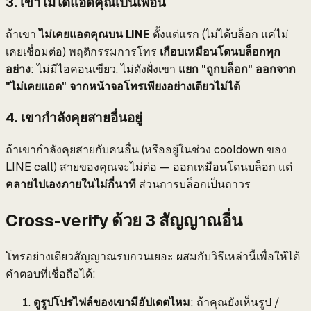
3. เขาไม่ได้แอดคุณเป็นเพื่อน
ถ้าเขา
ไม่เคยแอดคุณบน LINE
ตั้งแต่แรก (ไม่ได้บล็อก แค่ไม่
เคยเชื่อมต่อ) พฤติกรรมการโทร
เกือบเหมือนโดนบล็อกทุก
อย่าง
: ไม่มีไอคอนเขียว, ไม่ดังฝั่งเขา
แยก "ถูกบล็อก" ออกจาก
"ไม่เคยแอด" จากหน้าจอโทรเพียงอย่างเดียวไม่ได้
4. เขากำลังคุยสายอื่นอยู่
ถ้าเขากำลังคุยสายกับคนอื่น (หรืออยู่ในช่วง cooldown ของ
LINE call) สายของคุณจะไม่ต่อ — ออกเหมือนโดนบล็อก แต่
คลายไปเองภายในไม่กี่นาที
ส่วนการบล็อกเป็นถาวร
Cross-verify ด้วย 3 สัญญาณอื่น
โทรอย่างเดียวสัญญาณรบกวนเยอะ ผสมกับวิธีเหล่านี้เพื่อให้ได้
คำตอบที่เชื่อถือได้:
ดูรูปโปรไฟล์ของเขามีอัปเดตไหม
: ถ้าคุณยังเห็นรูป /