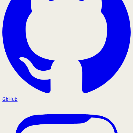
GitHub