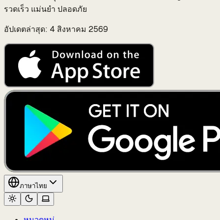
รวดเร็ว แม่นยำ ปลอดภัย
อัปเดตล่าสุด: 4 สิงหาคม 2569
ภาษา
ไทย
หมวดหมู่