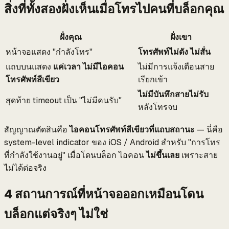
สิ่งที่ทั้งสองฝั่งเห็นเมื่อโทรไปคนที่บล็อกคุณ
ฝั่งคุณ
ฝั่งเขา
หน้าจอแสดง "กำลังโทร"
โทรศัพท์ไม่ดัง ไม่สั่น
แถบบนแสดง
แค่เวลา ไม่มีไอคอน
ไม่มีการแจ้งเตือนสาย
โทรศัพท์สีเขียว
เรียกเข้า
ไม่มีบันทึกสายไม่รับ
สุดท้าย timeout เป็น "ไม่มีคนรับ"
หลังโทรจบ
สัญญาณตัดสินคือ
ไอคอนโทรศัพท์สีเขียวที่แถบสถานะ
— นี่คือ
system-level indicator ของ iOS / Android สำหรับ "การโทร
ที่กำลังใช้งานอยู่" เมื่อโดนบล็อก ไอคอน
ไม่ขึ้นเลย
เพราะสาย
ไม่ได้ต่อจริง
4 สถานการณ์ที่หน้าจอออกเหมือนโดน
บล็อกแต่จริงๆ ไม่ใช่