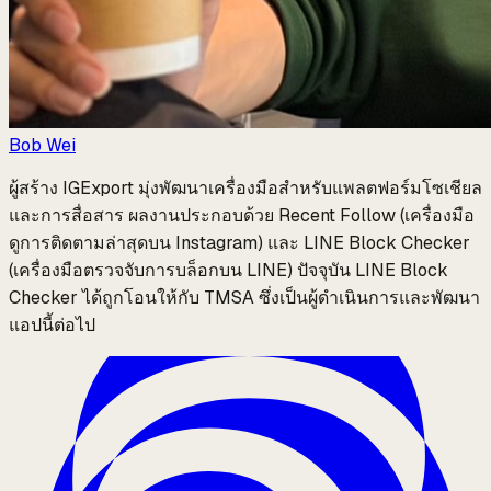
Bob Wei
ผู้สร้าง IGExport มุ่งพัฒนาเครื่องมือสำหรับแพลตฟอร์มโซเชียล
และการสื่อสาร ผลงานประกอบด้วย Recent Follow (เครื่องมือ
ดูการติดตามล่าสุดบน Instagram) และ LINE Block Checker
(เครื่องมือตรวจจับการบล็อกบน LINE) ปัจจุบัน LINE Block
Checker ได้ถูกโอนให้กับ TMSA ซึ่งเป็นผู้ดำเนินการและพัฒนา
แอปนี้ต่อไป