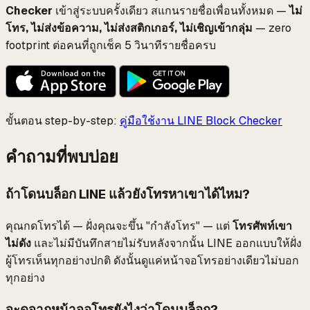
Checker
เข้าสู่ระบบครั้งเดียว สแกนรายชื่อเพื่อนทั้งหมด —
ไม่
โทร, ไม่ส่งข้อความ, ไม่ส่งสติกเกอร์, ไม่เชิญเข้ากลุ่ม
— zero
footprint ต่อคนที่ถูกเช็ค 5 วินาทีรายชื่อครบ
ขั้นตอน step-by-step:
คู่มือใช้งาน LINE Block Checker
คำถามที่พบบ่อย
ถ้าโดนบล็อก LINE แล้วยังโทรหาเขาได้ไหม?
คุณกดโทรได้ — ฝั่งคุณจะขึ้น "กำลังโทร" — แต่
โทรศัพท์เขา
ไม่ดัง
และไม่มีบันทึกสายไม่รับหลังจากนั้น LINE ออกแบบให้ฝั่ง
ผู้โทรเห็นทุกอย่างปกติ ดังนั้นดูแค่หน้าจอโทรอย่างเดียวไม่บอก
ทุกอย่าง
จะดูจากหน้าจอโทรยังไงว่าโดนบล็อก?