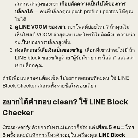
สถานะล่าสุดของเขา
เกือบตัดความเป็นไปได้ของการ
บล็อกได้
— คนที่บล็อกคุณ push profile updates ให้คุณ
ไม่ได้
ดู LINE VOOM ของเขา
: เขาโพสต์บ่อยไหม? ถ้าคุณไม่
เห็นโพสต์ VOOM ล่าสุดเลย และโทรก็ไม่ติดด้วย ความน่า
จะเป็นของการบล็อกสูงขึ้น
ส่งสติกเกอร์เสียเงินเป็นของขวัญ
: เลือกที่เขาน่าจะไม่มี ถ้า
LINE block ของขวัญด้วย "ผู้รับมีรายการนี้แล้ว" แสดงว่า
เขาบล็อกคุณ
ถ้ามีเพื่อนหลายคนต้องเช็ค ไม่อยากทดสอบทีละคน ใช้ LINE
Block Checker สแกนทั้งรายชื่อในรอบเดียว
อยากได้คำตอบ clean? ใช้ LINE Block
Checker
Cross-verify ด้วยการโทรแม่นกว่าก็จริง แต่
เพื่อน 5 คน = โทร
5 ครั้ง
และบันทึกการโทรค้างอยู่ในเครื่องคุณ
LINE Block