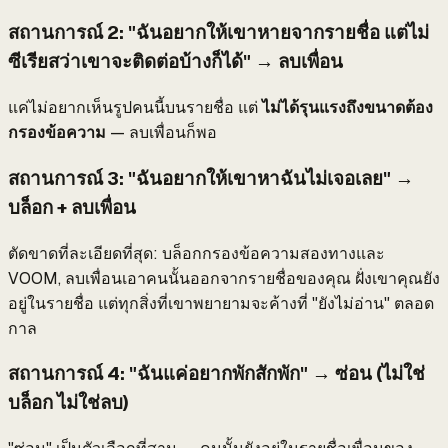
สถานการณ์ 2: "ฉันอยากให้เขาหายจากรายชื่อ แต่ไม่
ซีเรียสว่าเขาจะติดต่อบ้างก็ได้" → ลบเพื่อน
แค่ไม่อยากเห็นรูปคนนี้บนรายชื่อ แต่
ไม่ได้รุนแรงถึงขนาดต้อง
กรองข้อความ
— ลบเพื่อนก็พอ
สถานการณ์ 3: "ฉันอยากให้เขาหาฉันไม่เจอเลย" →
บล็อก + ลบเพื่อน
ตัดขาดที่ละเอียดที่สุด: บล็อกกรองข้อความสองทางและ
VOOM, ลบเพื่อนเอาคนนั้นออกจากรายชื่อของคุณ ฝั่งเขาคุณยัง
อยู่ในรายชื่อ แต่ทุกสิ่งที่เขาพยายามจะค้างที่ "ยังไม่อ่าน" ตลอด
กาล
สถานการณ์ 4: "ฉันแค่อยากพักสักพัก" →
ซ่อน
(ไม่ใช่
บล็อก ไม่ใช่ลบ)