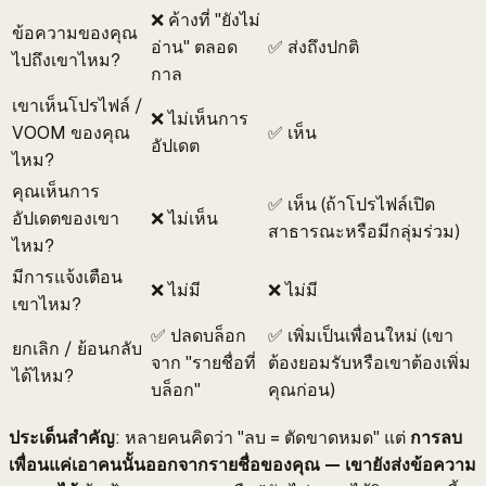
❌ ค้างที่ "ยังไม่
ข้อความของคุณ
อ่าน" ตลอด
✅ ส่งถึงปกติ
ไปถึงเขาไหม?
กาล
เขาเห็นโปรไฟล์ /
❌ ไม่เห็นการ
VOOM ของคุณ
✅ เห็น
อัปเดต
ไหม?
คุณเห็นการ
✅ เห็น (ถ้าโปรไฟล์เปิด
อัปเดตของเขา
❌ ไม่เห็น
สาธารณะหรือมีกลุ่มร่วม)
ไหม?
มีการแจ้งเตือน
❌ ไม่มี
❌ ไม่มี
เขาไหม?
✅ ปลดบล็อก
✅ เพิ่มเป็นเพื่อนใหม่ (เขา
ยกเลิก / ย้อนกลับ
จาก "รายชื่อที่
ต้องยอมรับหรือเขาต้องเพิ่ม
ได้ไหม?
บล็อก"
คุณก่อน)
ประเด็นสำคัญ
: หลายคนคิดว่า "ลบ = ตัดขาดหมด" แต่
การลบ
เพื่อนแค่เอาคนนั้นออกจากรายชื่อของคุณ — เขายังส่งข้อความ