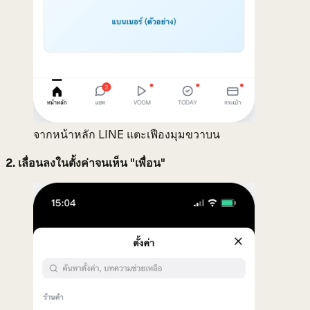
จากหน้าหลัก LINE แตะเฟืองมุมขวาบน
2. เลื่อนลงในตั้งค่าจนเห็น "เพื่อน"