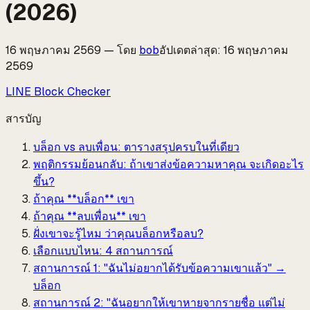
(2026)
16 พฤษภาคม 2569
—
โดย
bob
อัปเดตล่าสุด
:
16 พฤษภาคม
2569
LINE Block Checker
สารบัญ
บล็อก vs ลบเพื่อน: ตารางสรุปครบในที่เดียว
พฤติกรรมย้อนกลับ: ถ้าเขาส่งข้อความหาคุณ จะเกิดอะไร
ขึ้น?
ถ้าคุณ **บล็อก** เขา
ถ้าคุณ **ลบเพื่อน** เขา
ฝั่งเขาจะรู้ไหม ว่าคุณบล็อกหรือลบ?
เลือกแบบไหน: 4 สถานการณ์
สถานการณ์ 1: "ฉันไม่อยากได้รับข้อความเขาแล้ว" →
บล็อก
สถานการณ์ 2: "ฉันอยากให้เขาหายจากรายชื่อ แต่ไม่