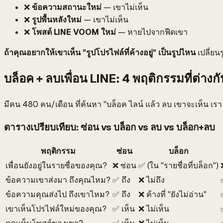
❌
ข้อความสถานะใหม่
— เขาไม่เห็น
❌
รูปพื้นหลังใหม่
— เขาไม่เห็น
❌
โพสต์ LINE VOOM ใหม่
— หายไปจากฟีดเขา
ถ้าคุณอยากให้เขาเห็น "รูปโปรไฟล์ที่ค้างอยู่" เป็นรูปไหน
เปลี่ยน
บล็อค + ลบเพื่อน LINE: 4 พฤติกรรมที่ต่างกั
มีคน 480 คน/เดือน ที่ค้นหา "บล็อค ไลน์ แล้ว ลบ เขาจะเห็น เรา
ตารางเปรียบเทียบ: ซ่อน vs บล็อก vs ลบ vs บล็อก+ลบ
พฤติกรรม
ซ่อน
บล็อก
เพื่อนยังอยู่ในรายชื่อของคุณ?
❌ ซ่อน
✅ (ใน "รายชื่อที่บล็อก")
ข้อความเขาส่งมา ถึงคุณไหม?
✅ ถึง
❌ ไม่ถึง
ข้อความคุณส่งไป ถึงเขาไหม?
✅ ถึง
❌ ค้างที่ "ยังไม่อ่าน"
เขาเห็นโปรไฟล์ใหม่ของคุณ?
✅ เห็น
❌ ไม่เห็น