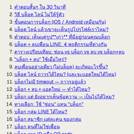
คำตอบสั้นๆ ใน 30 วินาที
วิธี บล็อค ไลน์ ไม่ให้รู้ตัว
ขั้นตอนการบล็อก (iOS / Android เหมือนกัน)
บล็อค ไลน์ แล้วเขาจะเห็นรูปโปรไฟล์เราไหม?
คำตอบ: เห็นแค่รูป**เก่า** ที่มีอยู่ก่อนคุณบล็อก
บล็อค + ลบเพื่อน LINE: 4 พฤติกรรมที่ต่างกัน
ตารางเปรียบเทียบ: ซ่อน vs บล็อก vs ลบ vs บล็อก+ลบ
"บล็อก + ลบ" ใช้เมื่อไหร่?
ลบเพื่อนอย่างเดียว (ไม่บล็อค) จะเกิดอะไรขึ้น?
บล็อค ไลน์ ถาวรได้ไหม? (และจะแอดใหม่ได้ไหม)
บล็อกไม่มี timeout — ถาวรอยู่แล้ว
บล็อก + ลบ + แอดใหม่ — ทำได้ไหม?
บล็อก แต่ ยังอยากเห็นข้อความ — เป็นไปได้ไหม?
ทางเลือก: ใช้ "ซ่อน" แทน "บล็อก"
บล็อก กลุ่ม LINE ได้ไหม?
บล็อก สมาชิก แต่ละคน ของกลุ่ม
บล็อก คนที่ไม่ใช่เพื่อน