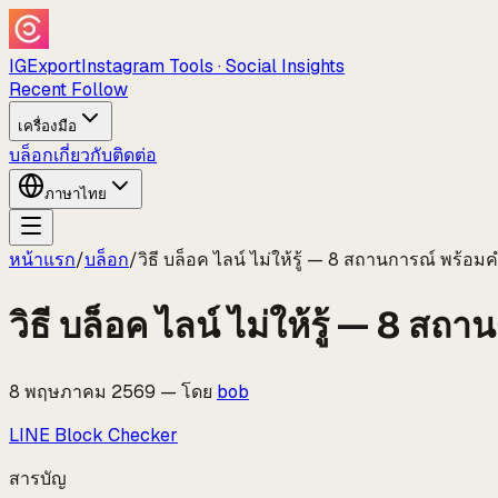
IGExport
Instagram Tools · Social Insights
Recent Follow
เครื่องมือ
บล็อก
เกี่ยวกับ
ติดต่อ
ภาษา
ไทย
หน้าแรก
/
บล็อก
/
วิธี บล็อค ไลน์ ไม่ให้รู้ — 8 สถานการณ์ พร้อ
วิธี บล็อค ไลน์ ไม่ให้รู้ — 8 
8 พฤษภาคม 2569
—
โดย
bob
LINE Block Checker
สารบัญ