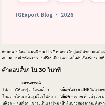
ก่อนกด "บล็อค" คนหนึ่งบน LINE คนส่วนใหญ่จะมีคำถามเหมือนกัน
สถานการณ์ พร้อมตารางเปรียบเทียบ และเคล็ดลับเรื่องร่องรอยที
คำตอบสั้นๆ ใน 30 วินาที
สถานการณ์
ไม่อยากให้เขารู้ว่าโดนบล็อก
บล็อคได้เลย
LINE ไม่แจ้งเข
ไม่อยากให้เขาเห็นรูปโปรไฟล์เรา
บล็อค
= เขาจะค้างที่รูปเก่า
บล็อค + ลบเพื่อน เขาจะเห็นเราไหม
เห็น
ในบางช่อง (กลุ่ม, ค้นห