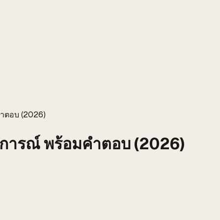
มคำตอบ (2026)
สถานการณ์ พร้อมคำตอบ (2026)