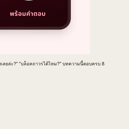
ิ้งเลยล่ะ?" "บล็อคถาวรได้ไหม?" บทความนี้ตอบครบ 8