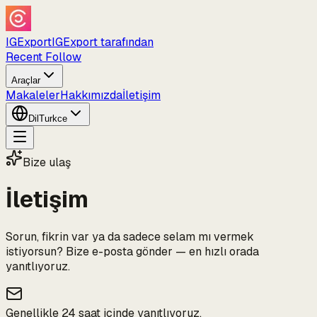
IGExport
IGExport tarafından
Recent Follow
Araçlar
Makaleler
Hakkımızda
İletişim
Dil
Turkce
Bize ulaş
İletişim
Sorun, fikrin var ya da sadece selam mı vermek
istiyorsun? Bize e-posta gönder — en hızlı orada
yanıtlıyoruz.
Genellikle 24 saat içinde yanıtlıyoruz.