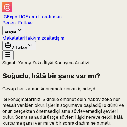
IGExport
IGExport tarafından
Recent Follow
Araçlar
Makaleler
Hakkımızda
İletişim
Dil
Turkce
Signal · Yapay Zeka İlişki Konuşma Analizi
Soğudu, hâlâ bir şans var mı?
Cevap her zaman konuşmalarınızın içindeydi
IG konuşmalarınızı Signal'e emanet edin. Yapay zeka her
mesajı yeniden okur, işlerin soğumaya başladığı o günü ve
onun gerçekten önemsediği ama söyleyemediği şeyleri
bulur. Sonra sana dürüstçe söyler: ilişki nereye geldi, hâlâ
kurtarma şansı var mı ve bir sonraki adım ne olmalı.