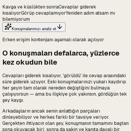
Kavga ve küslükten sonra
Cevaplar giderek
kısalıyor
Görüp cevaplamıyor
Yeniden adım atsam mı
bilemiyorum
Konuşmalarımızı analiz et
Erken erişim kontenjanı aşamalı olarak açılıyor
O konuşmaları defalarca, yüzlerce
kez okudun bile
Cevapları giderek kısalıyor, 'görüldü' ile cevap arasındaki
süre giderek uzuyor. Eski konuşmalarınızı yukarı kaydırıp
her şeyin tam olarak nereden değiştiğini bulmaya
çalışıyorsun — ama bu ilişkiye çok yakınsın, gördüğün tek
şey kaygı.
Arkadaşların ancak senin anlattığın parçaları
dinleyebiliyor ve herkes farklı bir tavsiye veriyor.
Gerçekten ihtiyacın olan şey, konuşmanın tamamını baştan
sona okuyacak biri; sonra da sakin ve kanıta dayalı bir