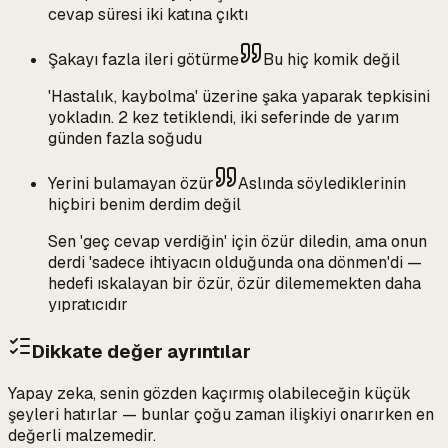
cevap süresi iki katına çıktı
Şakayı fazla ileri götürme
Bu hiç komik değil
'Hastalık, kaybolma' üzerine şaka yaparak tepkisini
yokladın. 2 kez tetiklendi, iki seferinde de yarım
günden fazla soğudu
Yerini bulamayan özür
Aslında söylediklerinin
hiçbiri benim derdim değil
Sen 'geç cevap verdiğin' için özür diledin, ama onun
derdi 'sadece ihtiyacın olduğunda ona dönmen'di —
hedefi ıskalayan bir özür, özür dilememekten daha
yıpratıcıdır
Dikkate değer ayrıntılar
Yapay zeka, senin gözden kaçırmış olabileceğin küçük
şeyleri hatırlar — bunlar çoğu zaman ilişkiyi onarırken en
değerli malzemedir.