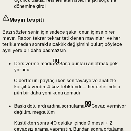
Üçüncü dalga: resmen alan istedi, ilişki soğuma
dönemine girdi
Mayın tespiti
Bazı sözler senin için sadece şaka; onun içinse birer
mayın. Rapor, tekrar tekrar tetiklenen mayınları ve her
tetiklemeden sonraki sıcaklık değişimini bulur; böylece
aynı yere bir daha basmazsın.
Ders verme modu
Sana bunları anlatmak çok
yorucu
O dertlerini paylaşırken sen tavsiye ve analizle
karşılık verdin. 4 kez tetiklendi — her seferinde o
gün bir daha yeni konu açmadı
Baskı dolu ardı ardına sorgulama
Cevap vermiyor
değilim, meşgulüm
Küslükten sonra 40 dakika içinde 9 mesaj + 2
cevapsız arama yapmıştın. Bundan sonra ortalama