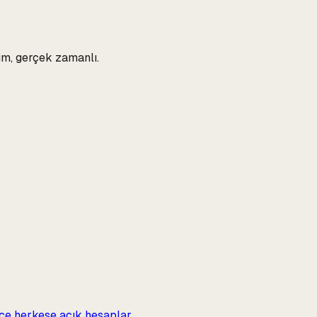
nim, gerçek zamanlı.
dece herkese açık hesaplar.