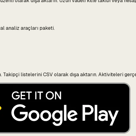
zenli olarak dışa aktarın. Uzun vadeli kitle takibi veya hesap 
l analiz araçları paketi.
. Takipçi listelerini CSV olarak dışa aktarın. Aktiviteleri ge