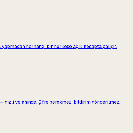
iş yapmadan herhangi bir herkese açık hesapta çalışır.
 — gizli ve anında. Şifre gerekmez, bildirim gönderilmez.