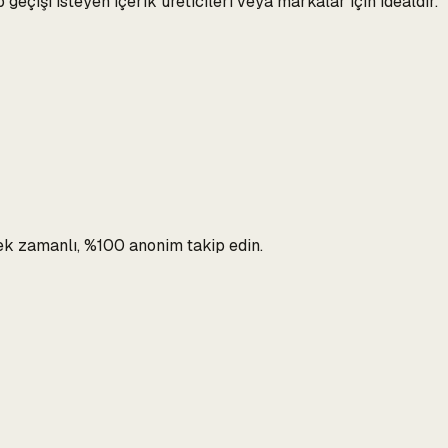
geçişi isteyen içerik üreticileri veya markalar için idealdir.
rçek zamanlı, %100 anonim takip edin.