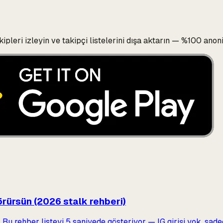
akipleri izleyin ve takipçi listelerini dışa aktarın — %100 ano
görürsün (2026 stalk rehberi)
l. Bu rehber listeyi 5 saniyede gösteriyor — IG girişi yok, sa