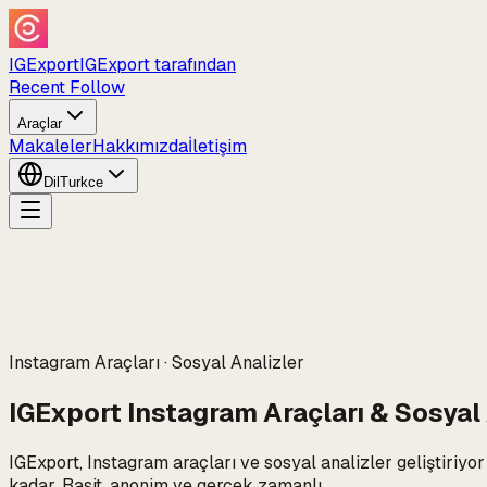
IGExport
IGExport tarafından
Recent Follow
Araçlar
Makaleler
Hakkımızda
İletişim
Dil
Turkce
Instagram Araçları · Sosyal Analizler
IGExport Instagram Araçları & Sosyal 
IGExport, Instagram araçları ve sosyal analizler geliştiriy
kadar. Basit, anonim ve gerçek zamanlı.