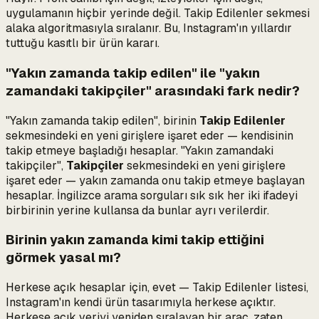
uygulamanın hiçbir yerinde değil. Takip Edilenler sekmesi
alaka algoritmasıyla sıralanır. Bu, Instagram'ın yıllardır
tuttuğu kasıtlı bir ürün kararı.
"Yakın zamanda takip edilen" ile "yakın
zamandaki takipçiler" arasındaki fark nedir?
"Yakın zamanda takip edilen", birinin
Takip Edilenler
sekmesindeki en yeni girişlere işaret eder —
kendisinin
takip etmeye başladığı hesaplar. "Yakın zamandaki
takipçiler",
Takipçiler
sekmesindeki en yeni girişlere
işaret eder — yakın zamanda
onu
takip etmeye başlayan
hesaplar. İngilizce arama sorguları sık sık her iki ifadeyi
birbirinin yerine kullansa da bunlar ayrı verilerdir.
Birinin yakın zamanda kimi takip ettiğini
görmek yasal mı?
Herkese açık hesaplar için, evet — Takip Edilenler listesi,
Instagram'ın kendi ürün tasarımıyla herkese açıktır.
Herkese açık veriyi yeniden sıralayan bir araç, zaten