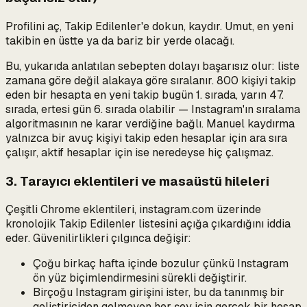
Profilini aç, Takip Edilenler'e dokun, kaydır. Umut, en yeni
takibin en üstte ya da bariz bir yerde olacağı.
Bu, yukarıda anlatılan sebepten dolayı başarısız olur: liste
zamana göre değil alakaya göre sıralanır. 800 kişiyi takip
eden bir hesapta en yeni takip bugün 1. sırada, yarın 47.
sırada, ertesi gün 6. sırada olabilir — Instagram'ın sıralama
algoritmasının ne karar verdiğine bağlı. Manuel kaydırma
yalnızca bir avuç kişiyi takip eden hesaplar için ara sıra
çalışır, aktif hesaplar için ise neredeyse hiç çalışmaz.
3. Tarayıcı eklentileri ve masaüstü hileleri
Çeşitli Chrome eklentileri, instagram.com üzerinde
kronolojik Takip Edilenler listesini açığa çıkardığını iddia
eder. Güvenilirlikleri çılgınca değişir:
Çoğu birkaç hafta içinde bozulur çünkü Instagram
ön yüz biçimlendirmesini sürekli değiştirir.
Birçoğu Instagram girişini ister, bu da tanınmış bir
geliştiriciden gelmeyen her şey için gerçek bir hesap