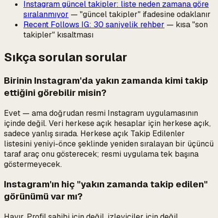
Instagram güncel takipler: liste neden zamana göre
sıralanmıyor
— "güncel takipler" ifadesine odaklanır
Recent Follows IG: 30 saniyelik rehber
— kısa "son
takipler" kısaltması
Sıkça sorulan sorular
Birinin Instagram'da yakın zamanda kimi takip
ettiğini görebilir misin?
Evet — ama doğrudan resmi Instagram uygulamasının
içinde değil. Veri herkese açık hesaplar için herkese açık,
sadece yanlış sırada. Herkese açık Takip Edilenler
listesini yeniyi-önce şeklinde yeniden sıralayan bir üçüncü
taraf araç onu gösterecek; resmi uygulama tek başına
göstermeyecek.
Instagram'ın hiç "yakın zamanda takip edilen"
görünümü var mı?
Hayır. Profil sahibi için değil, izleyiciler için değil,