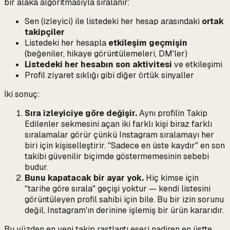
bir alaka algoritmasıyla sıralanır:
Sen (izleyici) ile listedeki her hesap arasındaki
ortak
takipçiler
Listedeki her hesapla
etkileşim geçmişin
(beğeniler, hikaye görüntülemeleri, DM'ler)
Listedeki her hesabın son aktivitesi
ve etkileşimi
Profil ziyaret sıklığı gibi diğer örtük sinyaller
İki sonuç:
Sıra izleyiciye göre değişir.
Aynı profilin Takip
Edilenler sekmesini açan iki farklı kişi biraz farklı
sıralamalar görür çünkü Instagram sıralamayı her
biri için kişiselleştirir. "Sadece en üste kaydır" en son
takibi güvenilir biçimde göstermemesinin sebebi
budur.
Bunu kapatacak bir ayar yok.
Hiç kimse için
"tarihe göre sırala" geçişi yoktur — kendi listesini
görüntüleyen profil sahibi için bile. Bu bir izin sorunu
değil, Instagram'ın derinine işlemiş bir ürün kararıdır.
Bu yüzden en yeni takip
rastlantı eseri nadiren en üstte