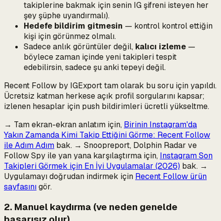
takiplerine bakmak için senin IG şifreni isteyen her
şey şüphe uyandırmalı).
Hedefe bildirim gitmesin
— kontrol kontrol ettiğin
kişi için görünmez olmalı.
Sadece anlık görüntüler değil,
kalıcı izleme
—
böylece zaman içinde
yeni
takipleri tespit
edebilirsin, sadece şu anki tepeyi değil.
Recent Follow by IGExport tam olarak bu soru için yapıldı.
Ücretsiz katman herkese açık profil sorgularını kapsar;
izlenen hesaplar için push bildirimleri ücretli yükseltme.
→ Tam ekran-ekran anlatım için,
Birinin Instagram'da
Yakın Zamanda Kimi Takip Ettiğini Görme: Recent Follow
ile Adım Adım
bak. → Snoopreport, Dolphin Radar ve
Follow Spy ile yan yana karşılaştırma için,
Instagram Son
Takipleri Görmek için En İyi Uygulamalar (2026)
bak. →
Uygulamayı doğrudan indirmek için
Recent Follow ürün
sayfasını
gör.
2. Manuel kaydırma (ve neden genelde
başarısız olur)