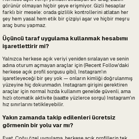
görünür olmayan hiçbir şeye erişmiyor. Gizli hesaplar
farklı bir mesele: orada gizlilik kontrollerini atlatan her
şey hem yasal hem etik bir çizgiyi aşar ve hiçbir meşru
araç bunu yapmaz.
Üçüncü taraf uygulama kullanmak hesabımı
işaretlettirir mi?
Yalnızca herkese açık veriyi yeniden sıralayan ve senin
adına oturum açmayan araçlar için (Recent Follow'daki
herkese açık profil sorgusu gibi), Instagram'ın
işaretleyeceği bir şey yok — onların kimliği doğrulanmış
yüzeyine hiç dokunmadın. Instagram girişini
gerektiren
araçlar için normal hızda kullanım genelde güvenli, ama
hızlı otomatik aktivite (saatte yüzlerce sorgu) Instagram'ın
hız sınırlarını tetikleyebilir.
Yakın zamanda takip edilenleri ücretsiz
görmenin bir yolu var mı?
Evet. Çoğu özel uygulama, herkese açık profillerin tek