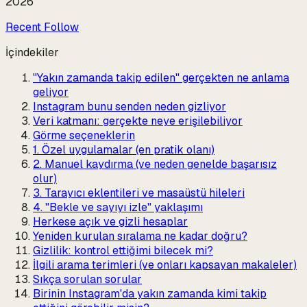
2026
Recent Follow
İçindekiler
"Yakın zamanda takip edilen" gerçekten ne anlama
geliyor
Instagram bunu senden neden gizliyor
Veri katmanı: gerçekte neye erişilebiliyor
Görme seçeneklerin
1. Özel uygulamalar (en pratik olanı)
2. Manuel kaydırma (ve neden genelde başarısız
olur)
3. Tarayıcı eklentileri ve masaüstü hileleri
4. "Bekle ve sayıyı izle" yaklaşımı
Herkese açık ve gizli hesaplar
Yeniden kurulan sıralama ne kadar doğru?
Gizlilik: kontrol ettiğimi bilecek mi?
İlgili arama terimleri (ve onları kapsayan makaleler)
Sıkça sorulan sorular
Birinin Instagram'da yakın zamanda kimi takip