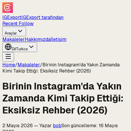
IGExport
IGExport tarafından
Recent Follow
Araçlar
Makaleler
Hakkımızda
İletişim
Dil
Turkce
Home
/
Makaleler
/
Birinin Instagram'da Yakın Zamanda
Kimi Takip Ettiği: Eksiksiz Rehber (2026)
Birinin Instagram'da Yakın
Zamanda Kimi Takip Ettiği:
Eksiksiz Rehber (2026)
2 Mayıs 2026
—
Yazar
bob
Son güncelleme
:
16 Mayıs