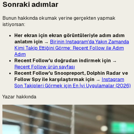
Sonraki adımlar
Bunun hakkında okumak yerine gerçekten yapmak
istiyorsan:
Her ekran için ekran görüntüleriyle adım adım
anlatım için
→
Birinin Instagram'da Yakın Zamanda
Kimi Takip Ettiğini Görme: Recent Follow ile Adım
Adım
Recent Follow'u doğrudan indirmek için
→
Recent Follow ürün sayfası
Recent Follow'u Snoopreport, Dolphin Radar ve
Follow Spy ile karşılaştırmak için
→
Instagram
Son Takipleri Görmek için En İyi Uygulamalar (2026)
Yazar hakkında