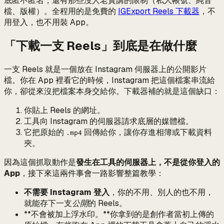
底匿不匿名，還有那些沒人老實講的限制（私人帳號、純音
檔、版權）。全程用的是免費的
IGExport Reels 下載器
，不
用登入，也不用裝 App。
「下載一支 Reels」到底是在做什麼
一支 Reels 就是一個放在 Instagram 伺服器上的公開影片
檔。你在 App 裡看它的時候，Instagram 把這個檔案串流給
你，卻從來沒把檔案本身交給你。下載器補的就是這個缺口：
你貼上 Reels 的網址。
工具向 Instagram 的伺服器請求底層的媒體檔。
它把原始的
回傳給你，讓你存進相簿或下載資料
.mp4
夾。
因為這個抓取動作是
發生在工具的伺服器上，不是從你登入的
App
，接下來這兩件事會一路影響整篇教學：
不需要 Instagram 登入
，你的不用、別人的也不用，
就能存下一支
公開
的 Reels。
**不會被加上浮水印。**你拿到的是創作者當初上傳的