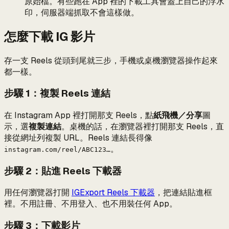
原始檔。有些跑在 App 裡的下載工具會蓋上自己的浮水
印，伺服器端抓取不會這樣做。
怎麼下載 IG 影片
存一支 Reels 從頭到尾就三步，手機或桌機瀏覽器操作起來
都一樣。
步驟 1：複製 Reels 連結
在 Instagram App 裡打開那支 Reels，點
紙飛機／分享
圖
示，選
複製連結
。桌機的話，在瀏覽器裡打開那支 Reels，直
接從網址列複製 URL。Reels 連結長得像
。
instagram.com/reel/ABC123…
步驟 2：貼進 Reels 下載器
用任何瀏覽器打開
IGExport Reels 下載器
，把連結貼進框
裡。不用註冊、不用登入、也不用裝任何 App。
步驟 3：下載影片