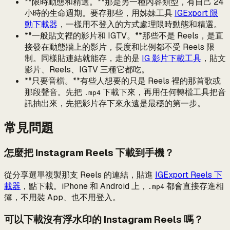
**限時動態和精選。**那是另一種內容類型，有自己 24
小時的生命週期。要存那些，用姊妹工具
IGExport 限
動下載器
，一樣用不登入的方式處理限時動態和精選。
**一般貼文裡的影片和 IGTV。**那些不是 Reels，是直
接發在動態牆上的影片，長度和比例都不受 Reels 限
制。同樣貼連結就能存，走的是
IG 影片下載工具
，貼文
影片、Reels、IGTV 三種它都吃。
**只要音檔。**有些人想要的只是 Reels 裡的那首歌或
那段聲音。先把
下載下來，再用任何轉檔工具把音
.mp4
訊抽出來，先把影片存下來永遠是最穩的第一步。
常見問題
怎麼把 Instagram Reels 下載到手機？
從分享選單複製那支 Reels 的連結，貼進
IGExport Reels 下
載器
，點下載。iPhone 和 Android 上，
都會直接存進相
.mp4
簿，不用裝 App、也不用登入。
可以下載沒有浮水印的 Instagram Reels 嗎？