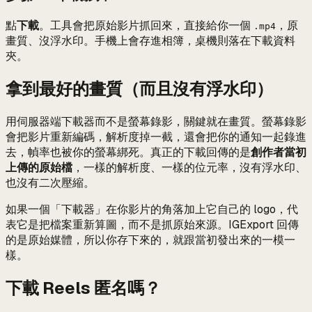
點
下載
。工具會把原始影片抓回來，直接給你一個
，原
.mp4
畫質、沒浮水印。手機上會存進相簿，桌機則落在下載資料
夾。
拿到最好的畫質（而且沒有浮水印）
用伺服器端下載器而不是螢幕錄影，關鍵就在畫質。螢幕錄影
會把影片重新編碼，解析度掉一截，還會把你的通知一起錄進
去，幀率也被你的螢幕綁死。真正的下載回傳的是
創作者當初
上傳的原始檔
，一樣的解析度、一樣的位元率，沒有浮水印、
也沒有二次壓縮。
如果一個「下載器」在你影片的角落加上它自己的 logo，代
表它是把檔案重新算圖，而不是抓原始來源。IGExport 回傳
的是原始媒體，所以你存下來的，就跟當初發出來的一模一
樣。
下載 Reels 匿名嗎？