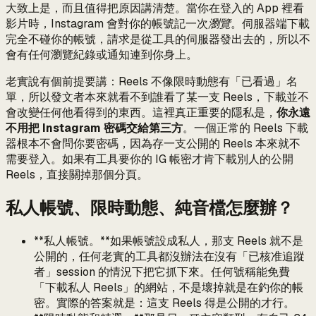
大致上是，而且值得把原因講清楚。當你在登入的 App 裡看
影片時，Instagram 會對你的帳號記一次
瀏覽
。伺服器端下載
完全不碰你的帳號，請求是從工具的伺服器發出去的，所以不
會有任何瀏覽紀錄或通知連到你身上。
老實說有個前提要講：Reels 不像限時動態有「已看過」名
單，所以發文者本來就看不到誰看了某一支 Reels，下載並不
會改變任何他看得到的東西。這裡真正重要的隱私是，
你永遠
不用把 Instagram 密碼交給第三方
。一個正常的 Reels 下載
器根本不會問你要密碼，因為存一支公開的 Reels 本來就不
需要登入。如果有工具要你的 IG 帳密才肯下載別人的公開
Reels，直接關掉那個分頁。
私人帳號、限時動態、純音檔怎麼辦？
**私人帳號。**如果帳號設成私人，那支 Reels 就不是
公開的，任何老實的工具都沒辦法在沒有「已核准追蹤
者」session 的情況下把它抓下來。任何號稱能免費
「下載私人 Reels」的網站，不是壞掉就是在釣你的帳
密。實際的答案就是：這支 Reels 得是公開的才行。