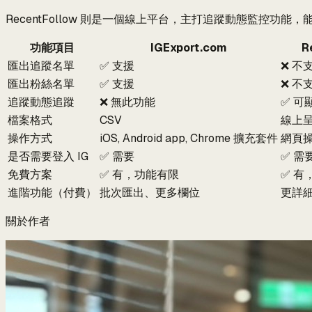
RecentFollow 則是一個線上平台，主打追蹤動態監控
功能項目
IGExport.com
R
匯出追蹤名單
✅ 支援
❌ 不
匯出粉絲名單
✅ 支援
❌ 不
追蹤動態追蹤
❌ 無此功能
✅ 可
檔案格式
CSV
線上
操作方式
iOS, Android app, Chrome 擴充套件
網頁
是否需要登入 IG
✅ 需要
✅ 需
免費方案
✅ 有，功能有限
✅ 有
進階功能（付費）
批次匯出、更多欄位
更詳
關於作者