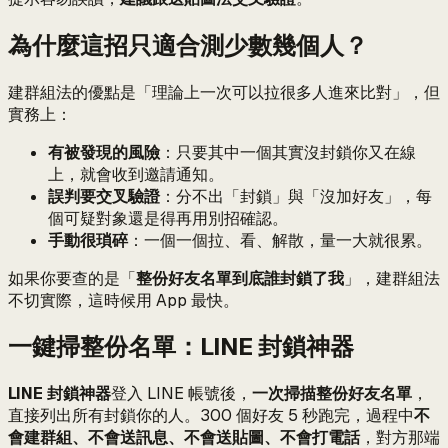
為什麼這招只適合測少數幾個人？
建群組法的優點是「理論上一次可以拉很多人進來比對」，但
實務上：
有被發現的風險
：只要其中一個其實沒封鎖你又在線
上，就會收到邀請通知。
誤判要交叉驗證
：分不出「封鎖」與「沒加好友」，每
個可疑對象還是得再用別招確認。
手動很瑣碎
：一個一個拉、看、解散，量一大就很累。
如果你要查的是「
整份好友名單到底誰封鎖了我
」，建群組法
不切實際，這時候用 App 最快。
一鍵掃整份名單：LINE 封鎖神器
LINE 封鎖神器
登入 LINE 帳號後，
一次掃描整份好友名單
，
直接列出所有封鎖你的人。300 個好友 5 秒跑完，過程中
不
會建群組、不會送訊息、不會送貼圖、不會打電話
，對方那端