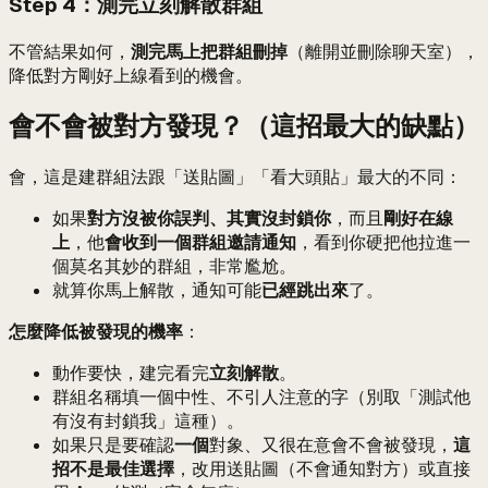
Step 4：測完立刻解散群組
不管結果如何，
測完馬上把群組刪掉
（離開並刪除聊天室），
降低對方剛好上線看到的機會。
會不會被對方發現？（這招最大的缺點）
會，這是建群組法跟「送貼圖」「看大頭貼」最大的不同：
如果
對方沒被你誤判、其實沒封鎖你
，而且
剛好在線
上
，他
會收到一個群組邀請通知
，看到你硬把他拉進一
個莫名其妙的群組，非常尷尬。
就算你馬上解散，通知可能
已經跳出來
了。
怎麼降低被發現的機率
：
動作要快，建完看完
立刻解散
。
群組名稱填一個中性、不引人注意的字（別取「測試他
有沒有封鎖我」這種）。
如果只是要確認
一個
對象、又很在意會不會被發現，
這
招不是最佳選擇
，改用送貼圖（不會通知對方）或直接