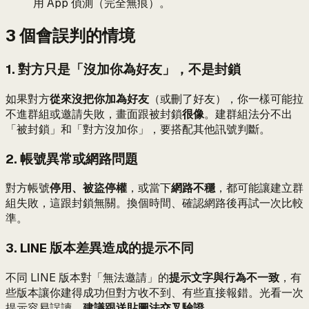
用 App 偵測（完全無痕）。
3 個會誤判的情境
1. 對方只是「沒加你為好友」，不是封鎖
如果對方
從來沒把你加為好友
（或刪了好友），你一樣可能拉
不進群組或邀請失敗，畫面跟被封鎖
很像
。建群組法分不出
「被封鎖」和「對方沒加你」，要搭配其他訊號判斷。
2. 帳號異常或網路問題
對方帳號
停用、被盜停權
，或當下
網路不穩
，都可能讓建立群
組失敗，這跟封鎖無關。換個時間、確認網路後再試一次比較
準。
3. LINE 版本差異造成的提示不同
不同 LINE 版本對「無法邀請」的
提示文字與行為不一致
，有
些版本讓你建得成功但對方收不到、有些直接報錯。光看一次
提示容易誤讀，
建議跟送貼圖法交叉驗證
。