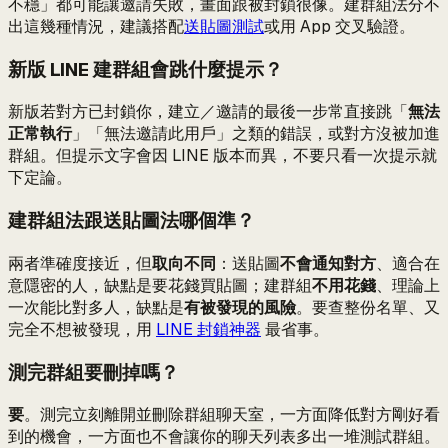
不穩」都可能讓邀請失敗，畫面跟被封鎖很像。建群組法分不
出這幾種情況，建議搭配
送貼圖測試
或用 App 交叉驗證。
新版 LINE 建群組會跳什麼提示？
新版若對方已封鎖你，建立／邀請的最後一步常直接跳「
無法
正常執行
」「無法邀請此用戶」之類的錯誤，或對方沒被加進
群組。但提示文字會因 LINE 版本而異，不要只看一次提示就
下定論。
建群組法跟送貼圖法哪個準？
兩者準確度接近，但
取向不同
：送貼圖
不會通知對方
、適合在
意隱密的人，缺點是要花錢買貼圖；建群組
不用花錢
、理論上
一次能比對多人，缺點是
有被發現的風險
。要查整份名單、又
完全不想被發現，用
LINE 封鎖神器
最省事。
測完群組要刪掉嗎？
要
。測完立刻離開並刪除群組聊天室，一方面降低對方剛好看
到的機會，一方面也不會讓你的聊天列表多出一堆測試群組。