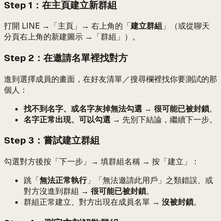
Step 1：在主頁建立新群組
打開 LINE →「主頁」→ 右上角的「
建立群組
」（或從聊天
分頁右上角的新建圖示 →「群組」）。
Step 2：在邀請名單裡找對方
進到選擇成員的畫面，在好友清單／搜尋欄裡找你要測試的那
個人：
找不到名字、或名字灰掉無法勾選
→
很可能已被封鎖
。
名字正常出現、可以勾選
→ 先別下結論，繼續下一步。
Step 3：嘗試建立群組
勾選對方後按「下一步」→ 填群組名稱 → 按「建立」：
跳「
無法正常執行
」「無法邀請此用戶」之類錯誤、或
對方沒進到群組 →
很可能已被封鎖
。
群組正常建立、對方出現在成員名單 →
沒被封鎖
。