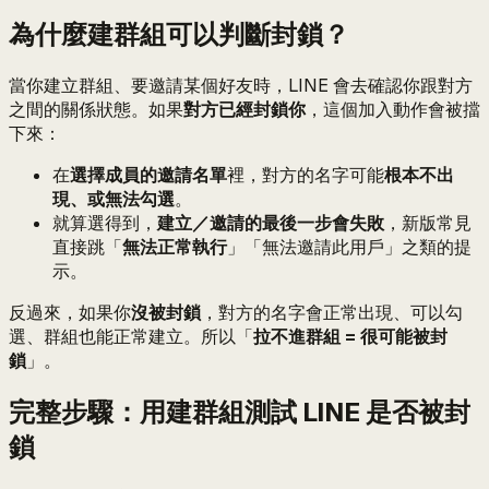
為什麼建群組可以判斷封鎖？
當你建立群組、要邀請某個好友時，LINE 會去確認你跟對方
之間的關係狀態。如果
對方已經封鎖你
，這個加入動作會被擋
下來：
在
選擇成員的邀請名單
裡，對方的名字可能
根本不出
現、或無法勾選
。
就算選得到，
建立／邀請的最後一步會失敗
，新版常見
直接跳「
無法正常執行
」「無法邀請此用戶」之類的提
示。
反過來，如果你
沒被封鎖
，對方的名字會正常出現、可以勾
選、群組也能正常建立。所以「
拉不進群組 = 很可能被封
鎖
」。
完整步驟：用建群組測試 LINE 是否被封
鎖