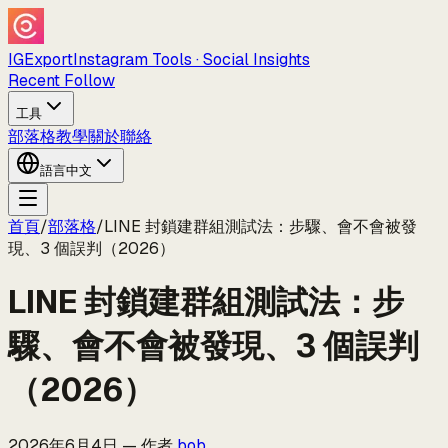
IGExport
Instagram Tools · Social Insights
Recent Follow
工具
部落格
教學
關於
聯絡
語言
中文
首頁
/
部落格
/
LINE 封鎖建群組測試法：步驟、會不會被發
現、3 個誤判（2026）
LINE 封鎖建群組測試法：步
驟、會不會被發現、3 個誤判
（2026）
2026年6月4日
—
作者
bob