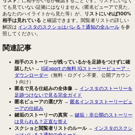
リスト
」に相手がいるか確認することです。リストにいなく
ても見ていない証拠にはなりません（匿名ビューアで見た、
あなたのハイライトから見た等）が、
リストにいれば100%
相手は見れている
と確認できます。閲覧者リストの詳しい
解説は
インスタのスクショはバレる？通知の全ルール
を参
照してください。
関連記事
相手のストーリーが残っているかを足跡をつけずに確
認したい
→
IGExport の無料 IGストーリービューア・
ダウンローダー
（無料・ログイン不要、公開アカウン
ト向け）
匿名で見る仕組みの全体像
→
インスタのストーリーを
足跡つけないで見る完全ガイド
匿名ビューアの選び方
→
匿名インスタストーリービュ
ーアの仕組み
鍵垢のストーリーの真実
→
鍵垢・非公開のストーリー
は見られる？正直な答え
スクショと閲覧者リストのルール
→
インスタのスクシ
ョはバレる？通知の全ルール