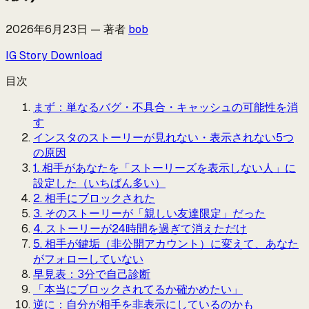
2026年6月23日
—
著者
bob
IG Story Download
目次
まず：単なるバグ・不具合・キャッシュの可能性を消
す
インスタのストーリーが見れない・表示されない5つ
の原因
1. 相手があなたを「ストーリーズを表示しない人」に
設定した（いちばん多い）
2. 相手にブロックされた
3. そのストーリーが「親しい友達限定」だった
4. ストーリーが24時間を過ぎて消えただけ
5. 相手が鍵垢（非公開アカウント）に変えて、あなた
がフォローしていない
早見表：3分で自己診断
「本当にブロックされてるか確かめたい」
逆に：自分が相手を非表示にしているのかも