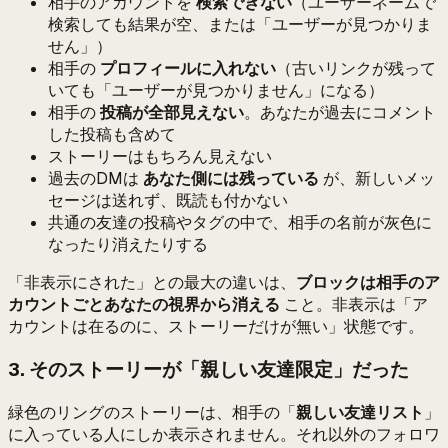
相手のアカウントを
検索できない
（ユーザーネームで
検索しても結果が空、または「ユーザーが見つかりま
せん」）
相手の
プロフィールに入れない
（古いリンクが残って
いても「ユーザーが見つかりません」になる）
相手の
投稿が全部見えない
。あなたが過去にコメント
した投稿も含めて
ストーリーはもちろん見えない
過去のDMは
あなた側には残っている
が、新しいメッ
セージは送れず、既読も付かない
共通の友達の投稿やタグの中で、相手の名前が灰色に
なったり消えたりする
「非表示にされた」との最大の違いは、
ブロックは相手のア
カウントごとあなたの視界から消える
こと。非表示は「ア
カウントは在るのに、ストーリーだけが無い」状態です。
3. そのストーリーが「親しい友達限定」だった
緑色のリングのストーリーは、相手の「
親しい友達リスト
」
に入っている人にしか表示されません。それ以外のフォロワ