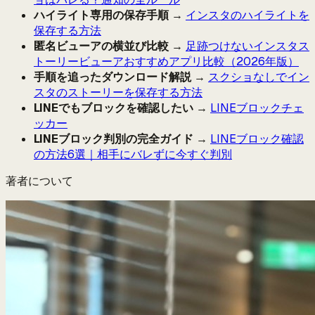
ハイライト専用の保存手順
→
インスタのハイライトを
保存する方法
匿名ビューアの横並び比較
→
足跡つけないインスタス
トーリービューアおすすめアプリ比較（2026年版）
手順を追ったダウンロード解説
→
スクショなしでイン
スタのストーリーを保存する方法
LINEでもブロックを確認したい
→
LINEブロックチェ
ッカー
LINEブロック判別の完全ガイド
→
LINEブロック確認
の方法6選｜相手にバレずに今すぐ判別
著者について