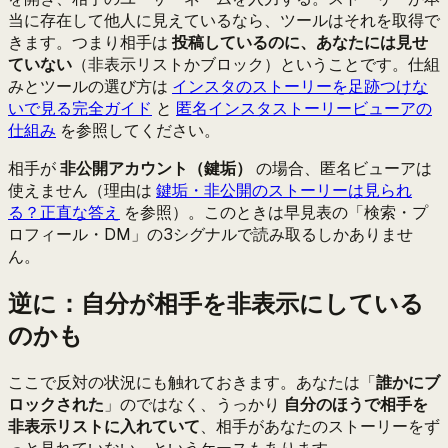
当に存在して他人に見えているなら、ツールはそれを取得で
きます。つまり相手は
投稿しているのに、あなたには見せ
ていない
（非表示リストかブロック）ということです。仕組
みとツールの選び方は
インスタのストーリーを足跡つけな
いで見る完全ガイド
と
匿名インスタストーリービューアの
仕組み
を参照してください。
相手が
非公開アカウント（鍵垢）
の場合、匿名ビューアは
使えません（理由は
鍵垢・非公開のストーリーは見られ
る？正直な答え
を参照）。このときは早見表の「検索・プ
ロフィール・DM」の3シグナルで読み取るしかありませ
ん。
逆に：自分が相手を非表示にしている
のかも
ここで反対の状況にも触れておきます。あなたは「
誰かにブ
ロックされた
」のではなく、うっかり
自分のほうで相手を
非表示リストに入れていて
、相手があなたのストーリーをず