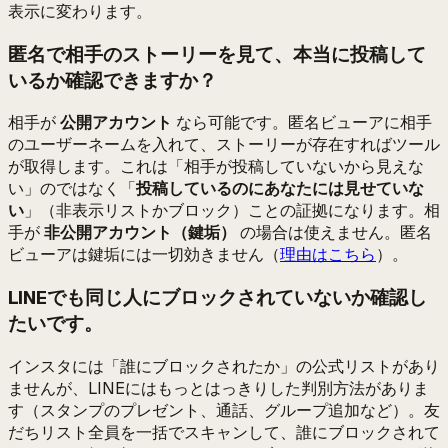
表示に変わります。
匿名で相手のストーリーを見て、本当に投稿して
いるか確認できますか？
相手が
公開アカウント
なら可能です。匿名ビューアに相手
のユーザーネームを入れて、ストーリーが存在すればツール
が取得します。これは「相手が投稿していないから見えな
い」のではなく「
投稿しているのにあなたには見せていな
い
」（非表示リストかブロック）ことの証拠になります。相
手が
非公開アカウント（鍵垢）
の場合は使えません。匿名
ビューアは鍵垢には一切効きません（
理由はこちら
）。
LINEでも同じ人にブロックされていないか確認し
たいです。
インスタには「誰にブロックされたか」の公式リストがあり
ませんが、LINEにはもっとはっきりした判別方法がありま
す（スタンプのプレゼント、通話、グループ追加など）。友
だちリスト全員を一括でスキャンして、誰にブロックされて