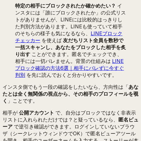
特定の相手にブロックされたか確かめたい？
イ
ンスタには「誰にブロックされたか」の公式リス
トがありませんが、LINEには比較的はっきりし
た判別方法があります。LINEも使っていて相手
のそちらの様子も気になるなら、
LINEブロック
チェッカー
を使えば
友だちリスト全員を数秒で
一括スキャンし、あなたをブロックした相手を炙
り出す
ことができます。匿名でチェックでき、
相手には一切バレません。背景の仕組みは
LINE
ブロック確認の方法6選｜相手にバレずに今すぐ
判別
を先に読んでおくと分かりやすいです。
インスタ側でもう一段の確認をしたいなら、方向性は「
あな
たとは全く無関係の視点から、その相手のプロフィールを覗
く
」ことです。
相手が
公開アカウント
で、自分はブロックではなく非表示
リストに入れられただけでは？と疑っているなら、
匿名ビュ
ーア
で逆引き確認ができます。ログインしていないブラウ
ザ（シークレットウィンドウでOK）で匿名ビューアツール
を開き、相手のユーザーネームを入力する。ストーリーが本