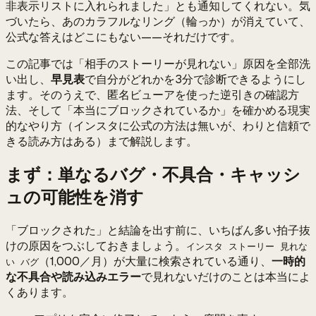
非表示リストに入れられました」とも通知してくれない。気
づいたら、あのカラフルなリング（輪っか）が消えていて、
公式な答えはどこにもない——それだけです。
この記事では「相手のストーリーが見れない」原因を全部洗
い出し、
早見表
で自分がどれかを3分で診断できるようにし
ます。そのうえで、匿名ビューアを使った逆引きの確認方
法、そして「本当にブロックされているか」を確かめる現実
的なやり方（インスタに公式の方法は無いが、わりと信頼で
きる読み方はある）まで解説します。
まず：単なるバグ・不具合・キャッシ
ュの可能性を消す
「ブロックされた」と結論を出す前に、いちばん多い拍子抜
けの原因をつぶしておきましょう。
インスタ ストーリー 見れな
（1,000／月）が大量に検索されている通り、
一時的
い バグ
な不具合や読み込みエラー
で見れないだけのことは本当によ
くあります。