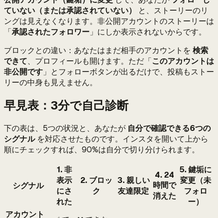
ていない（または承認されていない）
と、ストーリーのリ
ングは見えなくなります。非公開アカウントのストーリーは
「
承認されたフォロワー
」にしか表示されないからです。
ブロックとの違い：あなたはまだ相手のアカウントを
検索
できて
、プロフィールも開けます。ただ「
このアカウントは
非公開です
」とフォローボタンが出るだけで、投稿もストー
リーの中身も見えません。
早見表：3分で自己診断
下の表は、5つの状況と、あなたが
自分で確認できる6つの
シグナル
を対応させたものです。インスタを開いて上から
順にチェックすれば、90%は自分で切り分けられます。
1. 非
5. 鍵垢に
4. 24
表示
2. ブロッ
3. 親しい
変更（未
時間で
シグナル
にさ
ク
友達限定
フォロ
消えた
れた
ー）
アカウント