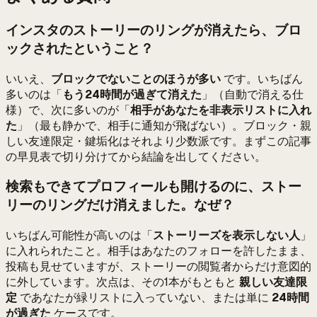
インスタのストーリーのリングが消えたら、ブロ
ックされたということ？
いいえ、
ブロックでないことのほうが多い
です。いちばん
多いのは「
もう24時間が過ぎて消えた
」（自動で消える仕
様）で、次に多いのが「
相手があなたを非表示リストに入れ
た
」（最も静かで、相手に通知が飛ばない）。ブロック・親
しい友達限定・鍵垢化はそれより少数派です。まずこの記事
の早見表で切り分けてから結論を出してください。
検索もできてプロフィールも開けるのに、ストー
リーのリングだけ消えました。なぜ？
いちばん可能性が高いのは「
ストーリーズを表示しない人
」
に入れられたこと。相手はあなたのフォローを許したまま、
投稿も見せていますが、ストーリーの閲覧者からだけ意図的
に外しています。次点は、その1本がもともと
親しい友達限
定
であなたが緑リストに入っていない、または単に
24時間
が過ぎた
ケースです。