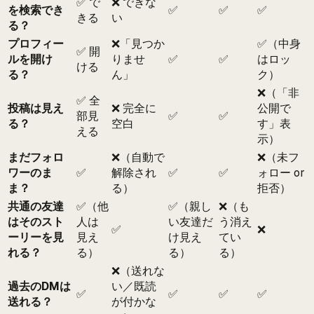
✅ で
❌ できな
を検索でき
✅
✅
✅
きる
い
る？
プロフィー
❌「見つか
✅（中身
✅ 開
ルを開け
りませ
✅
✅
はロッ
ける
る？
ん」
ク）
❌（「非
✅ 全
投稿は見え
❌ 完全に
公開で
部見
✅
✅
る？
空白
す」表
える
示）
まだフォロ
❌（自動で
❌（未フ
ワーのま
✅
解除され
✅
✅
ォロー or
ま？
る）
拒否）
共通の友達
✅（他
✅（親し
❌（も
はそのスト
人は
い友達だ
う消え
✅
❌
ーリーを見
見え
け見え
てい
れる？
る）
る）
る）
❌（送れな
過去のDMは
い／既読
✅
✅
✅
✅
送れる？
が付かな