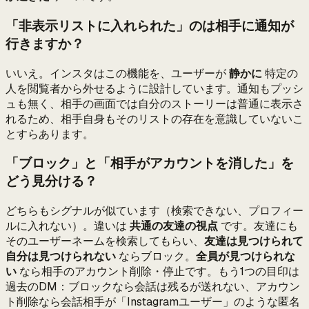
「非表示リストに入れられた」のは相手に通知が
行きますか？
いいえ。インスタはこの機能を、ユーザーが
静かに
特定の
人を閲覧者から外せるように設計しています。通知もプッシ
ュも無く、相手の画面では自分のストーリーは普通に表示さ
れるため、相手自身もそのリストの存在を意識していないこ
とすらあります。
「ブロック」と「相手がアカウントを消した」を
どう見分ける？
どちらもシグナルが似ています（検索できない、プロフィー
ルに入れない）。違いは
共通の友達の視点
です。友達にも
そのユーザーネームを検索してもらい、
友達は見つけられて
自分は見つけられない
ならブロック。
全員が見つけられな
い
なら相手のアカウント削除・停止です。もう1つの目印は
過去のDM：ブロックなら会話は残るが送れない、アカウン
ト削除なら会話相手が「Instagramユーザー」のような匿名