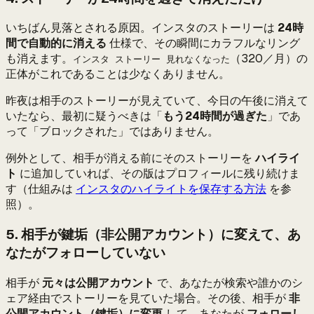
いちばん見落とされる原因。インスタのストーリーは
24時
間で自動的に消える
仕様で、その瞬間にカラフルなリング
も消えます。
（320／月）の
インスタ ストーリー 見れなくなった
正体がこれであることは少なくありません。
昨夜は相手のストーリーが見えていて、今日の午後に消えて
いたなら、最初に疑うべきは「
もう24時間が過ぎた
」であ
って「ブロックされた」ではありません。
例外として、相手が消える前にそのストーリーを
ハイライ
ト
に追加していれば、その版はプロフィールに残り続けま
す（仕組みは
インスタのハイライトを保存する方法
を参
照）。
5. 相手が鍵垢（非公開アカウント）に変えて、あ
なたがフォローしていない
相手が
元々は公開アカウント
で、あなたが検索や誰かのシ
ェア経由でストーリーを見ていた場合。その後、相手が
非
公開アカウント（鍵垢）に変更
して、あなたが
フォローし