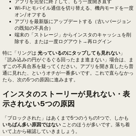
アプリを完全に終了して、もう一度開き直す
Wi-Fiとモバイル通信を切り替える、機内モードを一度
オン/オフする
アプリを最新版にアップデートする（古いバージョン
の既知の不具合）
端末の「ストレージ」からインスタのキャッシュを削
除する、または一度ログアウト→再ログイン
特に「リングは
光っているのにタップしても見れない
」
「読み込みの円がぐるぐる回ったまま進まない」場合は、ま
ずこの不具合系を疑ってください。アプリを開き直したら普
通に見れた、というオチが一番多いです。これで直らなかっ
たら、次の5つの原因に進みます。
インスタのストーリーが見れない・表
示されない5つの原因
「ブロックされた」はあくまで5つのうちの1つで、しかも
いちばん多い原因ではない
ことのほうが多いです。落ち着
いて上から確認していきましょう。