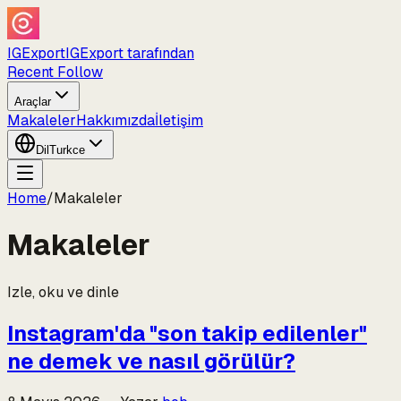
IGExport
IGExport tarafından
Recent Follow
Araçlar
Makaleler
Hakkımızda
İletişim
Dil
Turkce
Home
/
Makaleler
Makaleler
Izle, oku ve dinle
Instagram'da "son takip edilenler"
ne demek ve nasıl görülür?