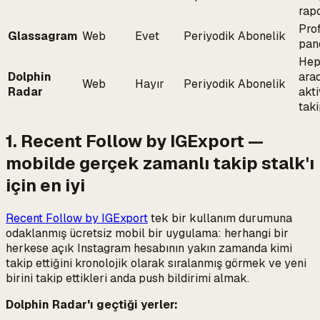
rapo
Prof
Glassagram
Web
Evet
Periyodik
Abonelik
pane
Hep
Dolphin
ara
Web
Hayır
Periyodik
Abonelik
Radar
akti
taki
1. Recent Follow by IGExport —
mobilde gerçek zamanlı takip stalk'ı
için en iyi
Recent Follow by IGExport
tek bir kullanım durumuna
odaklanmış ücretsiz mobil bir uygulama: herhangi bir
herkese açık Instagram hesabının yakın zamanda kimi
takip ettiğini kronolojik olarak sıralanmış görmek ve yeni
birini takip ettikleri anda push bildirimi almak.
Dolphin Radar'ı geçtiği yerler: