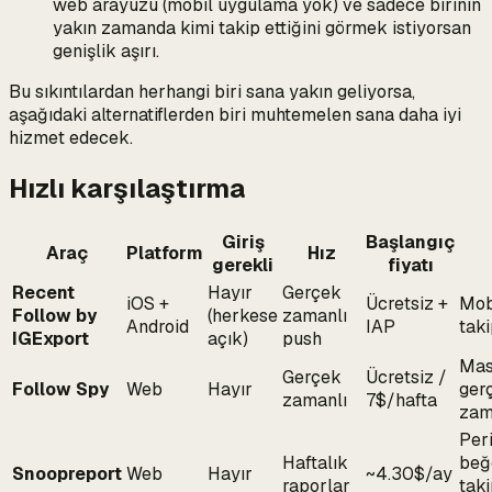
web arayüzü (mobil uygulama yok) ve sadece
birinin
yakın zamanda kimi takip ettiğini
görmek istiyorsan
genişlik aşırı.
Bu sıkıntılardan herhangi biri sana yakın geliyorsa,
aşağıdaki alternatiflerden biri muhtemelen sana daha iyi
hizmet edecek.
Hızlı karşılaştırma
Giriş
Başlangıç
Araç
Platform
Hız
gerekli
fiyatı
Recent
Hayır
Gerçek
iOS +
Ücretsiz +
Mob
Follow by
(herkese
zamanlı
Android
IAP
taki
IGExport
açık)
push
Mas
Gerçek
Ücretsiz /
Follow Spy
Web
Hayır
ger
zamanlı
7$/hafta
zam
Per
Haftalık
beğ
Snoopreport
Web
Hayır
~4.30$/ay
raporlar
tak