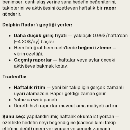
benimser: canlı akış yerine sana hedefin beğenilerini,
takiplerini ve aktivitesini özetleyen haftalık bir
rapor
gönderir.
Dolphin Radar'ı geçtiği yerler:
Daha düşük giriş fiyatı
— yaklaşık 0.99$/hafta'dan
(~4.30$/ay) başlar.
Hem fotoğraf hem reels'lerde
beğeni izleme
—
vitrin özelliği.
Geçmiş raporlar
— haftalar veya aylar önceki
aktiviteye bakmak kolay.
Tradeoffs:
Haftalık ritim
— yeni bir takip için gerçek zamanlı
uyarı alamazsın. Rapor geldiği zaman gelir.
Yalnızca web paneli.
Ücretli hızlı raporlar mevcut ama maliyeti artırır.
Şunu seç:
yapılandırılmış haftalık okuma istiyorsan —
özellikle hedefin neyi
beğendiğine
(sadece kimi takip
ettiğine değil) önem veriyorsan ve gerçek zamanlı