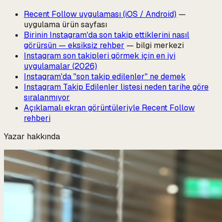
Recent Follow uygulaması (iOS / Android)
—
uygulama ürün sayfası
Birinin Instagram'da son takip ettiklerini nasıl
görürsün — eksiksiz rehber
— bilgi merkezi
Instagram son takipleri görmek için en iyi
uygulamalar (2026)
Instagram'da "son takip edilenler" ne demek
Instagram Takip Edilenler listesi neden tarihe göre
sıralanmıyor
Açıklamalı ekran görüntüleriyle Recent Follow
rehberi
Yazar hakkında