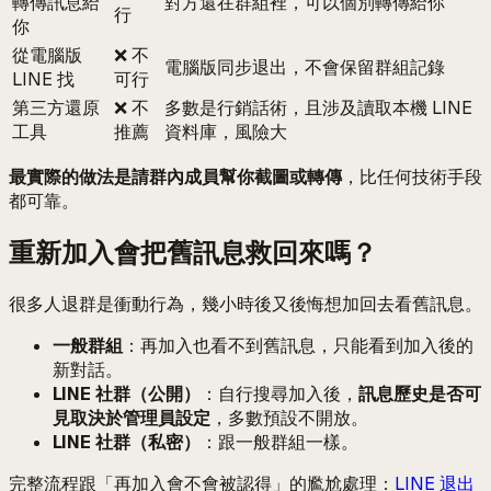
轉傳訊息給
對方還在群組裡，可以個別轉傳給你
行
你
從電腦版
❌ 不
電腦版同步退出，不會保留群組記錄
LINE 找
可行
第三方還原
❌ 不
多數是行銷話術，且涉及讀取本機 LINE
工具
推薦
資料庫，風險大
最實際的做法是請群內成員幫你截圖或轉傳
，比任何技術手段
都可靠。
重新加入會把舊訊息救回來嗎？
很多人退群是衝動行為，幾小時後又後悔想加回去看舊訊息。
一般群組
：再加入也看不到舊訊息，只能看到加入後的
新對話。
LINE 社群（公開）
：自行搜尋加入後，
訊息歷史是否可
見取決於管理員設定
，多數預設不開放。
LINE 社群（私密）
：跟一般群組一樣。
完整流程跟「再加入會不會被認得」的尷尬處理：
LINE 退出