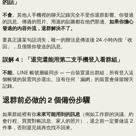
的話」
不會
。其他人手機裡的聊天記錄完全不受你退群影響。你發過
的訊息、傳過的照片、用過的貼圖都在他們那邊。
如果你擔心
發過的內容外流，退群解決不了。
要真正讓某句話消失，唯一的辦法是傳送後 24 小時內按「收
回」，且僅限你發送的訊息。
誤解 4：「退完還能用第二支手機登入看群組」
不能
。LINE 帳號層級同步 — 一台裝置退出群組，所有登入這
個帳號的裝置同步退出。沒有任何「漏網」的裝置會保留聊天
記錄。
退群前必做的 2 個備份步驟
如果群組裡有你
未來可能用到的訊息
（例如工作群的決議、約
會行程、買賣對帳訊息、家人的照片），退之前一定要做這 2
件事，否則退完就再也找不回來。