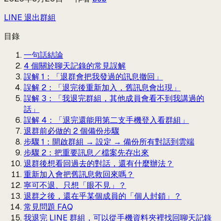
LINE 退出群組
目錄
一句話結論
4 個關於聊天記錄的常見誤解
誤解 1：「退群會把我發過的訊息撤回」
誤解 2：「退完後重新加入，舊訊息會出現」
誤解 3：「我退完群組，其他成員會看不到我講過的
話」
誤解 4：「退完還能用第二支手機登入看群組」
退群前必做的 2 個備份步驟
步驟 1：開啟群組 → 設定 → 備份所有對話到雲端
步驟 2：把重要訊息／檔案先存出來
退群後想看回過去的對話，還有什麼辦法？
重新加入會把舊訊息救回來嗎？
寧可不退、只想「眼不見」？
退群之後，還在乎某個成員的「個人封鎖」？
常見問題 FAQ
我退完 LINE 群組，可以從手機資料夾裡找回聊天記錄