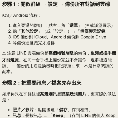
步驟 1：開啟群組 → 設定 → 備份所有對話到雲端
iOS／Android 流程：
進入要退的群組 → 點右上角「
選單
」（≡ 或漢堡圖示）
點「
其他設定
」（或「設定」）→「
備份聊天記錄
」
iOS 備份到 iCloud、Android 備份到 Google Drive
等備份進度跑完才退群
⚠️ 注意 LINE 雲端備份是
整個帳號層級
的備份，
重灌或換手機
才能還原
。在同一台手機上備份完並不會讓你「退群後還能
讀」 — 備份的用途是換機時把記錄拉回來，不是日常閱讀的
副本。
步驟 2：把重要訊息／檔案先存出來
如果你只在乎群組裡
某幾則訊息或某幾張照片
，更實際的做法
是：
照片／影片
：點開後選「
儲存
」存到相簿。
訊息
：長按訊息 → 「
Keep
」（存到 LINE 的個人 Keep