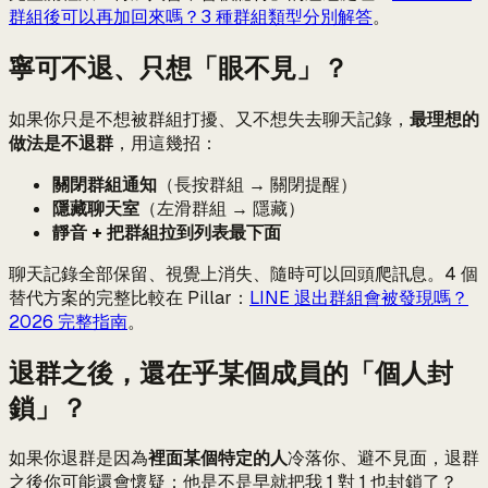
群組後可以再加回來嗎？3 種群組類型分別解答
。
寧可不退、只想「眼不見」？
如果你只是不想被群組打擾、又不想失去聊天記錄，
最理想的
做法是不退群
，用這幾招：
關閉群組通知
（長按群組 → 關閉提醒）
隱藏聊天室
（左滑群組 → 隱藏）
靜音 + 把群組拉到列表最下面
聊天記錄全部保留、視覺上消失、隨時可以回頭爬訊息。4 個
替代方案的完整比較在 Pillar：
LINE 退出群組會被發現嗎？
2026 完整指南
。
退群之後，還在乎某個成員的「個人封
鎖」？
如果你退群是因為
裡面某個特定的人
冷落你、避不見面，退群
之後你可能還會懷疑：他是不是早就把我 1 對 1 也封鎖了？