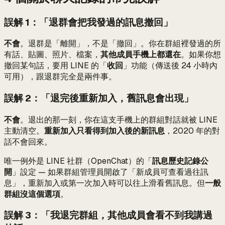
誤解 1：「退群會把我發過的訊息撤回」
不會
。退群是「離開」，不是「撤回」。你在群組裡發過的所
有話、貼圖、照片、檔案，
其他成員手機上都還在
。如果你想
撤回某句話，要用 LINE 的「
收回
」功能（傳送後 24 小時內
可用），跟退群完全是兩件事。
誤解 2：「退完後重新加入，舊訊息會出現」
不會
。退出的那一刻，你在這支手機上的群組對話就被 LINE
主動清空。
重新加入只看得到加入後的新訊息
，2020 年的對
話不會回來。
唯一例外是 LINE 社群（OpenChat）的「
訊息歷史記錄公
開
」設定 — 如果群組管理員開啟了「新成員可查看過往訊
息」，重新加入或第一次加入時可以往上滑看舊訊息。但
一般
群組沒這個選項
。
誤解 3：「我退完群組，其他成員會看不到我講過