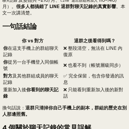
及變體共 ~210/月、
110-140/
聊天記錄
line 退出群組再加入
月）。
很多人都搞錯了 LINE 退群對聊天記錄的真實影響
。本
文一次講清楚。
一句話結論
你 vs 對方
退群之後看得到嗎？
你
在這支手機上的群組聊天
❌ 整段清空，無法在 LINE 內
記錄
復原
你
從另一台手機登入同個帳
❌ 也看不到（帳號層級同步）
號
對方
及其他群組成員的聊天
✅ 完全保留，包含你發過的訊
記錄
息
重新加入後
你看到的聊天記
❌ 只能看到重新加入後的新對
錄
話
換句話說：
退群只清掉你自己手機上的副本，群組的歷史在別
人那邊照舊。
4 個關於聊天記錄的常見誤解