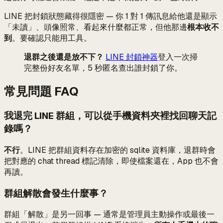
LINE 把封鎖狀態藏得很隱密 — 你 1 對 1 傳訊息給他還是顯示
「未讀」、頭像照常、看起來什麼都正常，但他那邊
根本收不
到
。要確認只能用工具。
退群之後還是放不下？
LINE 封鎖神器
登入一次掃
完整份好友名單，5 秒匿名查出誰封鎖了你。
常見問題 FAQ
我退完 LINE 群組，可以從手機資料夾裡找回聊天記
錄嗎？
不行
。LINE 把群組資料存在加密的 sqlite 資料庫，退群時會
把對應的 chat thread 標記清除，即使檔案還在，App 也不會
再讀。
群組解散會發生什麼事？
群組「解散」是另一回事 — 通常是管理員主動操作或最後一