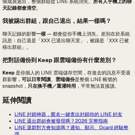
個成員退出，整個群組從 LINE 系統消失。
所有人手機上的聊
天記錄都會清空
。
我被踢出群組，跟自己退出，結果一樣嗎？
聊天記錄的影響
一樣
— 都會從你手機上消失。差別在於系統
訊息：自己退是「XXX 已退出聊天室」，被踢是「XXX 已被
移出群組」。
把對話備份到 Keep 跟雲端備份有什麼差別？
Keep
是你個人的 LINE 雲端儲存空間，存進去的訊息不受退
群影響，
可以日常閱讀
。
雲端備份
是整個 LINE 帳號的
snapshot，
只在換手機／重灌時用
，平常無法直接讀。
延伸閱讀
LINE 封鎖神器，匿名一鍵查出封鎖你的 LINE 好友
LINE 退出群組會被發現嗎？2026 完整指南
LINE 退群對方會知道嗎？通知、顯示、Dcard 經驗整
理