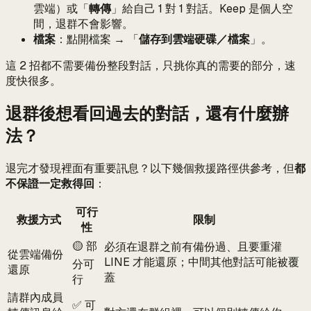
雲端）或「
轉傳
」給自己 1 對 1 對話。Keep 是個人空
間，退群不會影響。
檔案
：點開檔案 → 「
儲存到雲端硬碟／檔案
」。
這 2 招都不需要備份整段對話，只挑你真的需要的部分，速
度快很多。
退群後想看回過去的對話，還有什麼辦
法？
退完才發現裡面有重要訊息？以下幾個救援路徑供參考，但
都
不保證一定救得回
：
可行
救援方式
限制
性
🟡 部
必須在退群之前有備份過、且要重灌
從雲端備份
LINE 才能還原；中間其他對話可能被覆
分可
還原
蓋
行
請群內成員
✅ 可