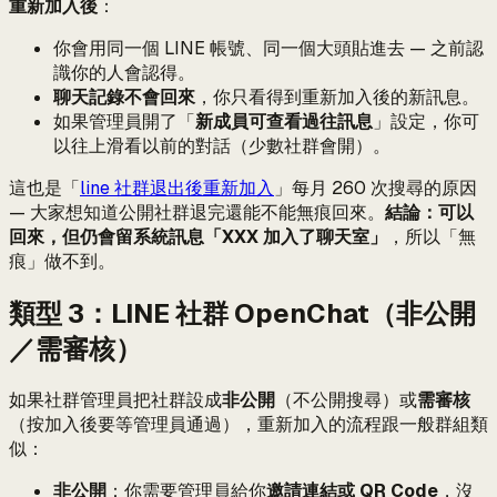
重新加入後
：
你會用同一個 LINE 帳號、同一個大頭貼進去 — 之前認
識你的人會認得。
聊天記錄不會回來
，你只看得到重新加入後的新訊息。
如果管理員開了「
新成員可查看過往訊息
」設定，你可
以往上滑看以前的對話（少數社群會開）。
這也是「
line 社群退出後重新加入
」每月 260 次搜尋的原因
— 大家想知道公開社群退完還能不能無痕回來。
結論：可以
回來，但仍會留系統訊息「XXX 加入了聊天室」
，所以「無
痕」做不到。
類型 3：LINE 社群 OpenChat（非公開
／需審核）
如果社群管理員把社群設成
非公開
（不公開搜尋）或
需審核
（按加入後要等管理員通過），重新加入的流程跟一般群組類
似：
非公開
：你需要管理員給你
邀請連結或 QR Code
，沒