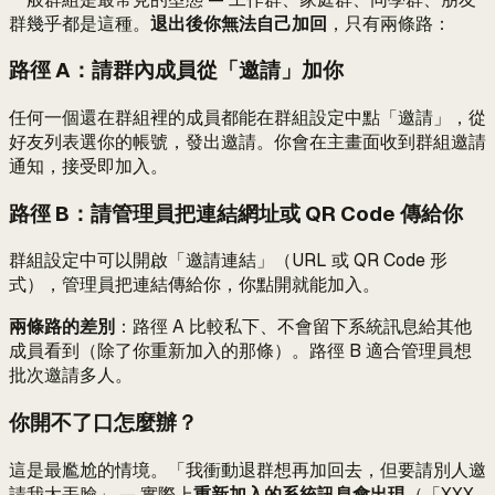
群幾乎都是這種。
退出後你無法自己加回
，只有兩條路：
路徑 A：請群內成員從「邀請」加你
任何一個還在群組裡的成員都能在群組設定中點「邀請」，從
好友列表選你的帳號，發出邀請。你會在主畫面收到群組邀請
通知，接受即加入。
路徑 B：請管理員把連結網址或 QR Code 傳給你
群組設定中可以開啟「邀請連結」（URL 或 QR Code 形
式），管理員把連結傳給你，你點開就能加入。
兩條路的差別
：路徑 A 比較私下、不會留下系統訊息給其他
成員看到（除了你重新加入的那條）。路徑 B 適合管理員想
批次邀請多人。
你開不了口怎麼辦？
這是最尷尬的情境。「我衝動退群想再加回去，但要請別人邀
請我太丟臉」 — 實際上
重新加入的系統訊息會出現
（「XXX