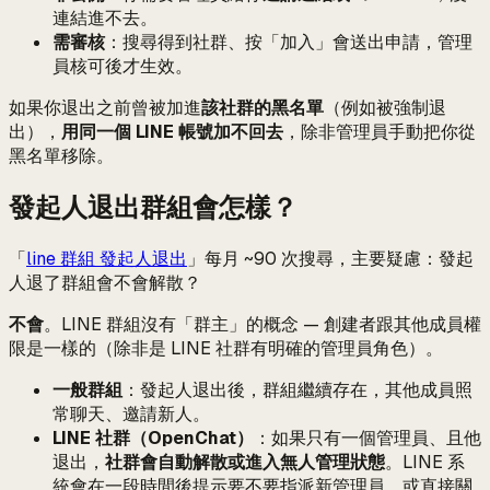
連結進不去。
需審核
：搜尋得到社群、按「加入」會送出申請，管理
員核可後才生效。
如果你退出之前曾被加進
該社群的黑名單
（例如被強制退
出），
用同一個 LINE 帳號加不回去
，除非管理員手動把你從
黑名單移除。
發起人退出群組會怎樣？
「
line 群組 發起人退出
」每月 ~90 次搜尋，主要疑慮：發起
人退了群組會不會解散？
不會
。LINE 群組沒有「群主」的概念 — 創建者跟其他成員權
限是一樣的（除非是 LINE 社群有明確的管理員角色）。
一般群組
：發起人退出後，群組繼續存在，其他成員照
常聊天、邀請新人。
LINE 社群（OpenChat）
：如果只有一個管理員、且他
退出，
社群會自動解散或進入無人管理狀態
。LINE 系
統會在一段時間後提示要不要指派新管理員，或直接關