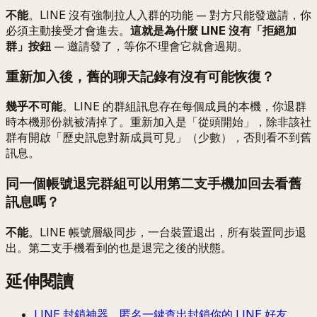
不能
。LINE 沒有強制拉人入群的功能 — 對方只能發邀請，你
必須主動接受才會進去。
這就是為什麼 LINE 沒有「拒絕加
群」按鈕
— 邀請發了，等你不理會它就會過期。
重新加入後，舊的聊天記錄有沒有可能恢復？
幾乎不可能
。LINE 的群組訊息存在每個成員的本機，你退群
時本機那份就被清掉了。重新加入是「從頭開始」，除非該社
群有開啟「歷史訊息對新成員可見」（少數），否則看不到舊
訊息。
同一個帳號退完群組可以用第二支手機加回去看舊
訊息嗎？
不能
。LINE 帳號層級同步，一台裝置退出，所有裝置同步退
出。第二支手機看到的也是退完之後的狀態。
延伸閱讀
LINE 封鎖神器，匿名一鍵查出封鎖你的 LINE 好友