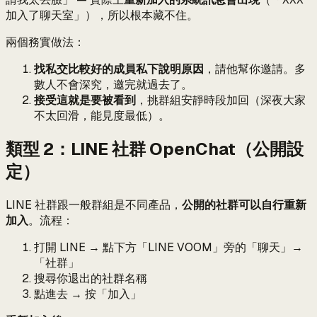
加入了聊天室」），所以根本藏不住。
兩個務實做法：
找私交比較好的成員私下說明原因
，請他幫你邀請。多
數人不會深究，邀完就過去了。
接受這就是要被看到
，挑群組安靜時段加回（深夜大家
不太回滑，能見度最低）。
類型 2：LINE 社群 OpenChat（公開設
定）
LINE 社群跟一般群組是不同產品，
公開的社群可以自行重新
加入
。流程：
打開 LINE → 點下方「LINE VOOM」旁的「聊天」→
「社群」
搜尋你退出的社群名稱
點進去 → 按「加入」