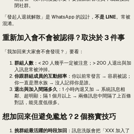
閉社群。
「發起人退就解散」是 WhatsApp 的設計，
不是 LINE
。常被
混淆。
重新加入會不會被認得？取決於 3 件事
「我加回來大家會不會發現？」要看：
群組人數
：< 20 人幾乎一定被注意；> 200 人退出與加
入訊息常被沖掉。
你跟群組成員的互動頻率
：你以前常發言 → 容易被認；
你一直是潛水族 → 沒人記得你是誰。
退出與加入間隔多久
：1 小時內退又加 → 系統訊息相
鄰、超明顯；隔 1 個月以上 → 兩條訊息中間隔了上百條
對話，能見度低很多。
想加回來但避免尷尬？2 個務實技巧
挑群組最活躍的時段加回
：訊息洗版會把「XXX 加入了