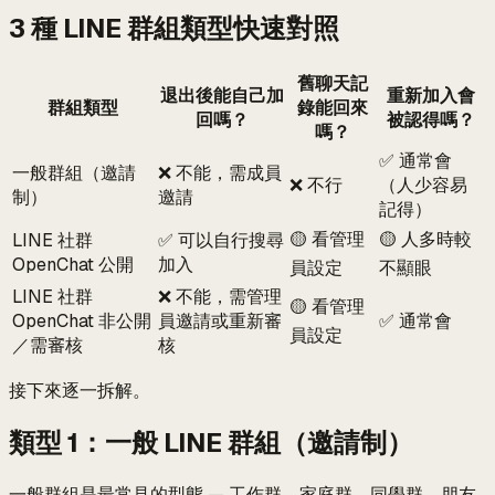
3 種 LINE 群組類型快速對照
舊聊天記
退出後能自己加
重新加入會
群組類型
錄能回來
回嗎？
被認得嗎？
嗎？
✅ 通常會
一般群組（邀請
❌ 不能，需成員
❌ 不行
（人少容易
制）
邀請
記得）
🟡 看管理
🟡 人多時較
LINE 社群
✅ 可以自行搜尋
OpenChat 公開
加入
員設定
不顯眼
LINE 社群
❌ 不能，需管理
🟡 看管理
OpenChat 非公開
員邀請或重新審
✅ 通常會
員設定
／需審核
核
接下來逐一拆解。
類型 1：一般 LINE 群組（邀請制）
一般群組是最常見的型態 — 工作群、家庭群、同學群、朋友