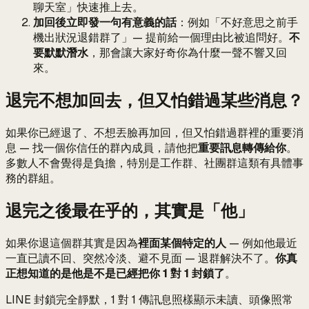
聊天室」快速推上去。
加回後立即發一句有意義的話
：例如「不好意思之前手
機出狀況退錯群了」— 提前給一個理由比被追問好。
不
要默默潛水
，那會讓大家好奇你為什麼一聲不響又回
來。
退完不想加回去，但又怕錯過某些消息？
如果你已經退了、不想丟臉再加回，但又怕錯過群裡的重要消
息 — 找一個你信任的群內成員，請他把
重要訊息轉傳給你
。
多數人不會覺得是負擔，特別是工作群、社團群這類有具體事
務的群組。
退完之後最在乎的，其實是「他」
如果你退這個群其實是因為
裡面某個特定的人
— 例如他最近
一直已讀不回、突然冷淡、避不見面 — 退群解決不了。
你真
正想知道的是他是不是已經把你 1 對 1 封鎖了
。
LINE 封鎖完全靜默，1 對 1 傳訊息照樣顯示未讀、頭像照常