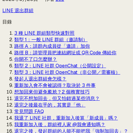
LINE 退出群組
目錄
3 種 LINE 群組類型快速對照
類型 1：一般 LINE 群組（邀請制）
路徑 A：請群內成員從「邀請」加你
路徑 B：請管理員把連結網址或 QR Code 傳給你
你開不了口怎麼辦？
類型 2：LINE 社群 OpenChat（公開設定）
類型 3：LINE 社群 OpenChat（非公開／需審核）
發起人退出群組會怎樣？
重新加入會不會被認得？取決於 3 件事
想加回來但避免尷尬？2 個務實技巧
退完不想加回去，但又怕錯過某些消息？
退完之後最在乎的，其實是「他」
常見問題 FAQ
我退了 LINE 社群，重新加入後算「新成員」嗎？
我重新加入後，群組裡人家 @我會通知嗎？
退完之後，發起群組的人能不能把我「強制加回去」？