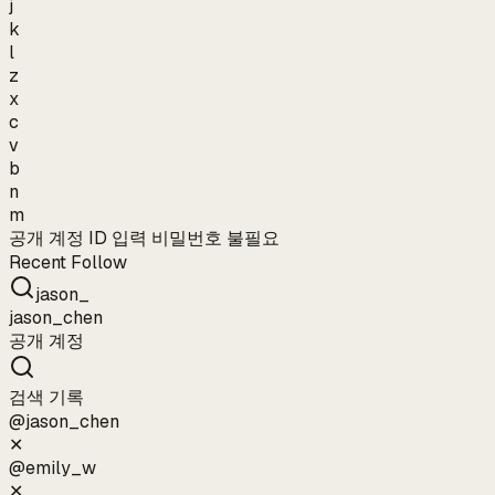
j
k
l
z
x
c
v
b
n
m
공개 계정 ID 입력 비밀번호 불필요
Recent Follow
jason_
jason_chen
공개 계정
검색 기록
@
jason_chen
✕
@
emily_w
✕