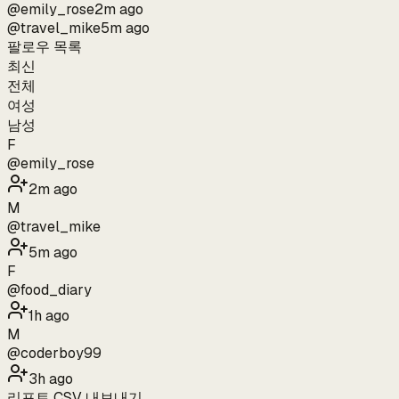
@
emily_rose
2m ago
@
travel_mike
5m ago
팔로우 목록
최신
전체
여성
남성
F
@
emily_rose
2m ago
M
@
travel_mike
5m ago
F
@
food_diary
1h ago
M
@
coderboy99
3h ago
리포트 CSV 내보내기