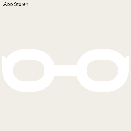
‹
App Store
↑