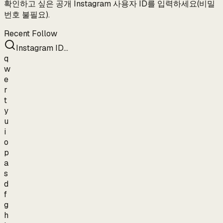
확인하고 싶은 공개 Instagram 사용자 ID를 입력하세요(비밀
번호 불필요).
Recent Follow
Instagram ID…
q
w
e
r
t
y
u
i
o
p
a
s
d
f
g
h