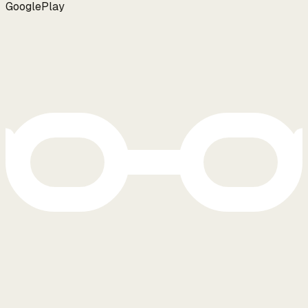
G
o
o
g
l
e
Play