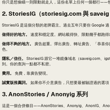
你只是想偷瞄一則限動就走人，這份名單上任何一個都行——
2. StoriesIG（storiesig.com 與 save
StoriesIG 是這個分類的老牌霸主。過去五年只要你 Google 過「
做得好的地方。
速度和穩定度。網站載得快、限動幾乎都跑得出
做得不夠的地方。
廣告超重。彈出廣告、轉址廣告、「恭喜你抽
色。
隱私／信任。
StoriesIG 跟它一堆鏡像域名（saveig.
到。你的查詢一點都不私密。
費用。
免費，靠廣告變現。
誠實版推薦詞。
如果你不介意廣告，只想要最被驗證過的選項，St
3. AnonStories / Anonyig 系列
這是一個合併條目——AnonStories、Anonyig、Anon