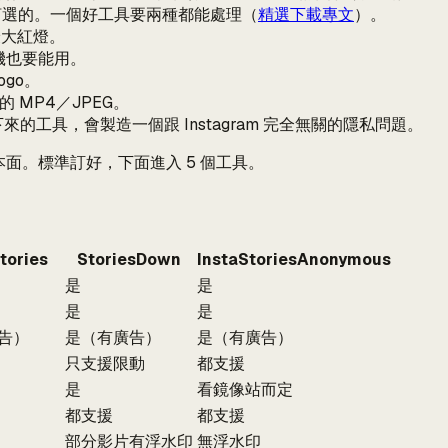
久釘選的。一個好工具要兩種都能處理（
精選下載專文
）。
最大紅燈。
機也要能用。
go。
的 MP4／JPEG。
的工具，會製造一個跟 Instagram 完全無關的隱私問題。
面。標準訂好，下面進入 5 個工具。
tories
StoriesDown
InstaStoriesAnonymous
是
是
是
是
告）
是（有廣告）
是（有廣告）
只支援限動
都支援
是
看鏡像站而定
都支援
都支援
部分影片有浮水印
無浮水印