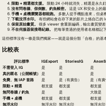
限動 + 精選都支援。
限動 24 小時就消失，精選是永
沒有問卷牆、假倒數、釣魚帳密。
這是 UX 和安全上的
手機 + 桌機瀏覽器都能跑。
多數人從手機點進來，但桌
下載沒浮水印。
有些網站會在存下來的影片上烙自己的 lo
保留原始畫質。
很多 viewer 會重新編碼，輸出畫質變差
不在伺服器留搜尋紀錄。
把每筆查過的使用者名稱都記下來
這些標準沒有一條是我們獨家——就是這個分類「合格」的基本
比較表
評比標準
IGExport
StoriesIG
AnonS
不需登入 IG
是
是
是
真的匿名（公開帳號）
是
是
是
免費、無 IAP 套路
是
是（有廣告）
是（有廣
限動 + 精選
都支援
都支援
都支援
無問卷牆 / 釣魚
是
是
大致是
手機 + 桌機
都支援
都支援
都支援
無浮水印
無浮水印
無浮水印
無浮水印