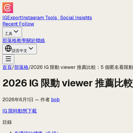
IGExport
Instagram Tools · Social Insights
Recent Follow
工具
部落格
教學
關於
聯絡
語言
中文
首頁
/
部落格
/
2026 IG 限動 viewer 推薦比較：5 個匿名看
2026 IG 限動 viewer 
2026年6月1日
—
作者
bob
IG 限時動態下載
目錄