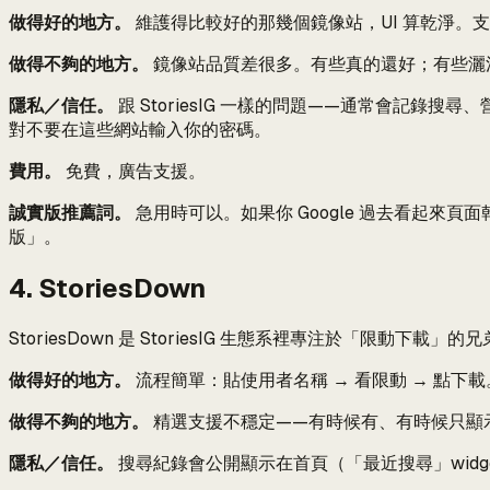
做得好的地方。
維護得比較好的那幾個鏡像站，UI 算乾淨。
做得不夠的地方。
鏡像站品質差很多。有些真的還好；有些灑
隱私／信任。
跟 StoriesIG 一樣的問題——通常會記錄搜
對不要在這些網站輸入你的密碼。
費用。
免費，廣告支援。
誠實版推薦詞。
急用時可以。如果你 Google 過去看起來頁面
版」。
4. StoriesDown
StoriesDown 是 StoriesIG 生態系裡專注於「限動下
做得好的地方。
流程簡單：貼使用者名稱 → 看限動 → 點下載。
做得不夠的地方。
精選支援不穩定——有時候有、有時候只顯示
隱私／信任。
搜尋紀錄會公開顯示在首頁（「最近搜尋」wid