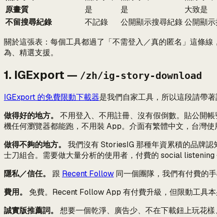
原畫質
是
是
大致是
不留搜尋紀錄
不記錄
公開顯示搜尋紀錄
公開顯示
關於這張表：每個工具都過了「不需登入／真的匿名」這條線，
為、精選支援。
1. IGExport —
/zh/ig-story-download
IGExport 的免費限動下載器
是我們自家工具，所以這段請帶著
做得好的地方。
不用登入、不用註冊、沒有假倒數。貼公開帳
機任何瀏覽器都能跑，不用裝 App。介面有繁體中文，台灣
做得不夠的地方。
我們沒有 StoriesIG 那種年資累積的品牌認知
士刀組合。需要做大量分析的使用者，付費的 social listeni
隱私／信任。
跟
Recent Follow
同一個團隊，我們有付費的手
費用。
免費。Recent Follow App 有付費升級，但限動
誠實版推薦詞。
想要一個乾淨、廣告少、不在下載鈕上玩花樣、又