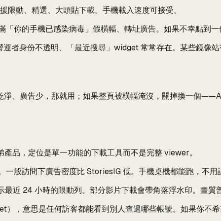
支援限動、精選、大頭貼下載。手機載入速度可接受。
滿「你的手機已感染病毒」假橫幅、轉址廣告。如果不幸點到一
尋、營運者身份不透明、「最近搜尋」widget 常常存在。某些鏡像站
乾淨、廣告少，那就用；如果整頁被橫幅淹沒，關掉換一個——Anon
載」的兄弟產品，定位是單一功能的下載工具而不是完整 viewer。
一般訪問下廣告密度比 StoriesIG 低。手機桌機都能跑，不
最近 24 小時的限動列。部分影片下載會帶角落浮水印。畫質
get），意思是任何訪客都能看到別人查過哪些帳號。如果你不