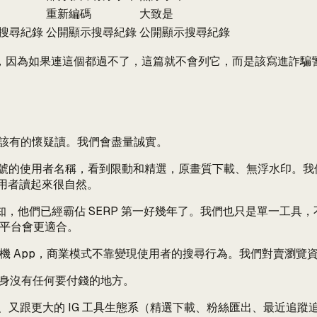
重新編碼
大致是
搜尋紀錄
公開顯示搜尋紀錄
公開顯示搜尋紀錄
因為如果連這個都過不了，這篇就不會列它，而是該寫進詐騙警
該有的懷疑讀。我們會盡量誠實。
號的使用者名稱，看到限動和精選，原畫質下載、無浮水印。我
使用者讀起來很自然。
，他們已經霸佔 SERP 第一好幾年了。我們也只是單一工具，不是某些競品那
ng 平台會更適合。
機 App，商業模式不靠變現使用者的搜尋行為。我們對賣瀏覽
工具本身沒有任何要付錢的地方。
跟更大的 IG 工具生態系（精選下載、粉絲匯出、最近追蹤追蹤