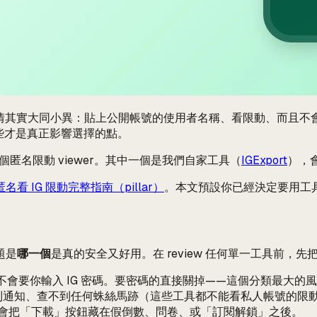
做的事情其實大同小異：貼上公開帳號的使用者名稱、看限動、而
些才是真正影響選擇的點。
5 個匿名限動 viewer。其中一個是我們自家工具（
IGExport
），
匿名看 IG 限動完整指南（pillar）
。本文預設你已經決定要用工
題是
哪一個
是真的安全又好用。在 review 任何單一工具前，
 絕對不會要你輸入 IG 密碼。要密碼的直接關掉——這個分類最大
到通知、查不到任何蛛絲馬跡（這些工具都不能看私人帳號的限
er 會把「下載」按鈕藏在假倒數、問卷、或「訂閱解鎖」之後。