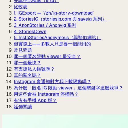
先講評比標準（9 項）
比較表
1. IGExport — `/zh/ig-story-download`
2. StoriesIG（storiesig.com 與 saveig 系列）
3. AnonStories / Anonyig 系列
4. StoriesDown
5. InstaStoriesAnonymous（與類似網站）
但實際上——多數人只是要一個能用的
常見問題
哪一個匿名限動 viewer 最安全？
哪一個最快？
有支援私人帳號嗎？
真的匿名嗎？
Instagram 會通知對方我下載限動嗎？
為什麼「匿名 IG 限動 viewer」這個關鍵字這麼競爭？
用這些會被 Instagram 停權嗎？
有沒有手機 App 版？
延伸閱讀