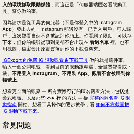
入的環境抓取限動媒體
，而這正是「伺服器端匿名看限動工
具」幫你做的事。
因為請求是從工具的伺服器（不是你登入中的 Instagram
App）發出去的，Instagram 那邊沒有「已登入用戶」可以歸
戶，這次觀看自然不會被記到你頭上。你看到了限動，可以存
下來，但你的帳號從頭到尾都不會出現在
看過名單
裡。也不
用截圖，檔案會用原畫質落到你的下載資料夾。
IGExport 的免費 IG 限動觀看 & 下載工具
做的就是這件事。
輸入一個公開帳號，看到目前的限動跟精選，全畫質觀看或下
載。
不用登入 Instagram、不用裝 App、觀看不會被歸到你
帳號上
。
想看更全面的觀察 — 所有實際可行的匿名觀看方法，包括拋
棄式帳號、以及那些
不可行
的方法 — 從
完整的匿名看 IG 限
動指南
開始。想看工具操作的逐步教學，看
如何不靠截圖把
IG 限動下載下來
。
常見問題