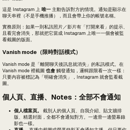
這是 Instagram 上
唯一
主動告訴對方的情境。通知是顯示在
聊天串裡（不是手機推播），而且會帶上你的帳號名稱。
實務原則：如果一則私訊照片／影片有「打開來看」的提示、
且看完會消失，那就把它當成 Instagram 上唯一一個會被監
看截圖的版面。
Vanish mode（限時對話模式）
Vanish mode 是「離開聊天後訊息就消失」的私訊模式。在
Vanish mode 裡截圖
也會
觸發通知，邏輯跟限看一次一樣：
只要內容被標記為「明確會消失」，Instagram 就會監看截
圖。
個人頁、直播、Notes：全部不會通知
個人檔案頁。
截別人的個人頁、自我介紹、貼文牆排
版、精選封面，全都不會通知對方。一邊滑一邊螢幕錄
影也一樣。
直播。
直播中截圖或螢幕錄影不會通知主播。但只要你