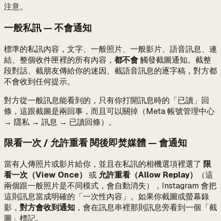
注意。
一般私訊 — 不會通知
標準的私訊內容，文字、一般照片、一般影片、語音訊息、連
結、整個收件匣裡的所有內容，
都不會
觸發截圖通知。截整
段對話、截朋友傳給你的迷因、截語音訊息的逐字稿，對方都
不會收到任何提示。
對方從一般訊息能看到的，只有你打開訊息時的「已讀」回
條，這跟截圖是兩回事，而且可以關掉（Meta 帳號管理中心
→ 隱私 → 訊息 → 已讀回條）。
限看一次 / 允許重看 閱後即焚媒體 — 會通知
當有人傳照片或影片給你，並且在私訊的相機選項裡選了
限
看一次（View Once）
或
允許重看（Allow Replay）
（這
兩個跟一般照片是不同模式，會自動消失），Instagram 會把
這則訊息當成明確的「一次性內容」。如果你截圖或螢幕錄
影，
對方會收到通知
，會在訊息串裡那則訊息旁看到一個「截
圖」標記。