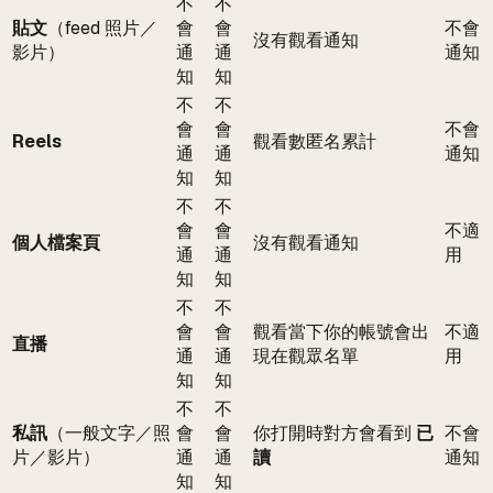
不
不
貼文
（feed 照片／
會
會
不會
沒有觀看通知
影片）
通
通
通知
知
知
不
不
會
會
不會
Reels
觀看數匿名累計
通
通
通知
知
知
不
不
會
會
不適
個人檔案頁
沒有觀看通知
通
通
用
知
知
不
不
會
會
觀看當下你的帳號會出
不適
直播
通
通
現在觀眾名單
用
知
知
不
不
私訊
（一般文字／照
會
會
你打開時對方會看到
已
不會
片／影片）
通
通
讀
通知
知
知