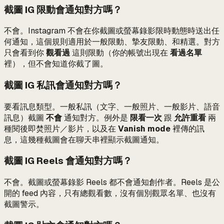
截圖 IG 限動會通知對方嗎？
不會。Instagram 不會在你截圖或螢幕錄影限時動態時送出任
何通知，這個規則適用於一般限動、摯友限動、和精選。對方
只會看到你
觀看過
這則限動（你的帳號出現在
看過名單
裡），但不會知道你截了圖。
截圖 IG 私訊會通知對方嗎？
要看訊息類型。一般私訊（文字、一般照片、一般影片、語音
訊息）截圖
不會
通知對方。例外是
限看一次
跟
允許重看
兩
種閱後即焚照片／影片，以及在
Vanish mode
裡傳的訊
息，這幾種截圖會在聊天串裡顯示截圖通知。
截圖 IG Reels 會通知對方嗎？
不會。截圖或螢幕錄影 Reels 都不會通知創作者。Reels 是公
開的 feed 內容，只有總觀看數，沒有個別觀眾名單、也沒有
截圖警示。