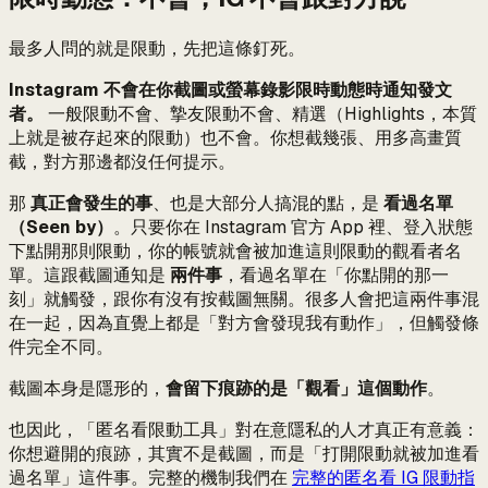
最多人問的就是限動，先把這條釘死。
Instagram 不會在你截圖或螢幕錄影限時動態時通知發文
者。
一般限動不會、摯友限動不會、精選（Highlights，本質
上就是被存起來的限動）也不會。你想截幾張、用多高畫質
截，對方那邊都沒任何提示。
那
真正會發生的事
、也是大部分人搞混的點，是
看過名單
（Seen by）
。只要你在 Instagram 官方 App 裡、登入狀態
下點開那則限動，你的帳號就會被加進這則限動的觀看者名
單。這跟截圖通知是
兩件事
，看過名單在「你點開的那一
刻」就觸發，跟你有沒有按截圖無關。很多人會把這兩件事混
在一起，因為直覺上都是「對方會發現我有動作」，但觸發條
件完全不同。
截圖本身是隱形的，
會留下痕跡的是「觀看」這個動作
。
也因此，「匿名看限動工具」對在意隱私的人才真正有意義：
你想避開的痕跡，其實不是截圖，而是「打開限動就被加進看
過名單」這件事。完整的機制我們在
完整的匿名看 IG 限動指