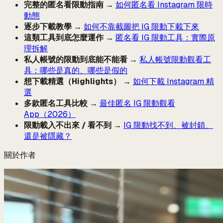
完整的匿名看限動指南
→
如何匿名看 Instagram 限時
動態
逐步下載教學
→
如何不靠截圖把 IG 限動下載下來
這類工具到底怎麼運作
→
匿名看 IG 限動工具：實際原
理拆解
私人帳號的限動到底能不能看
→
私人帳號限動觀看工
具：哪些是真的、哪些是假的
想下載精選（Highlights）
→
如何下載 Instagram 精
選
多款匿名工具比較
→
最佳匿名 IG 限動觀看
App（2026）
限動載入不出來 / 看不到
→
IG 限動找不到、被封鎖、
還是被隱藏？
關於作者