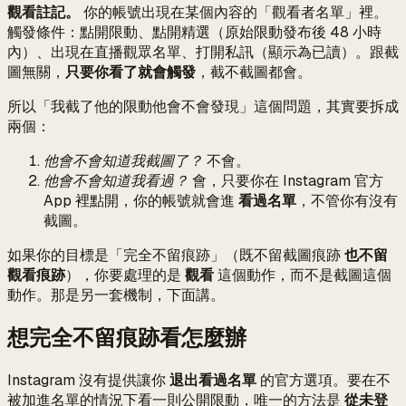
觀看註記。
你的帳號出現在某個內容的「觀看者名單」裡。
觸發條件：點開限動、點開精選（原始限動發布後 48 小時
內）、出現在直播觀眾名單、打開私訊（顯示為已讀）。跟截
圖無關，
只要你看了就會觸發
，截不截圖都會。
所以「我截了他的限動他會不會發現」這個問題，其實要拆成
兩個：
他會不會知道我截圖了？
不會。
他會不會知道我看過？
會，只要你在 Instagram 官方
App 裡點開，你的帳號就會進
看過名單
，不管你有沒有
截圖。
如果你的目標是「完全不留痕跡」（既不留截圖痕跡
也不留
觀看痕跡
），你要處理的是
觀看
這個動作，而不是截圖這個
動作。那是另一套機制，下面講。
想完全不留痕跡看怎麼辦
Instagram 沒有提供讓你
退出看過名單
的官方選項。要在不
被加進名單的情況下看一則公開限動，唯一的方法是
從未登