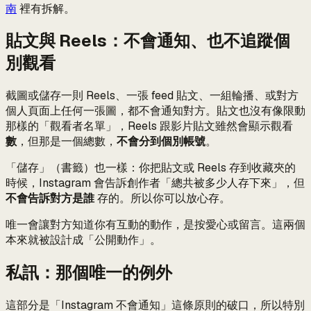
南
裡有拆解。
貼文與 Reels：不會通知、也不追蹤個
別觀看
截圖或儲存一則 Reels、一張 feed 貼文、一組輪播、或對方
個人頁面上任何一張圖，都不會通知對方。貼文也沒有像限動
那樣的「觀看者名單」，Reels 跟影片貼文雖然會顯示觀看
數
，但那是一個總數，
不會分到個別帳號
。
「儲存」（書籤）也一樣：你把貼文或 Reels 存到收藏夾的
時候，Instagram 會告訴創作者「總共被多少人存下來」，但
不會告訴對方是誰
存的。所以你可以放心存。
唯一會讓對方知道你有互動的動作，是按愛心或留言。這兩個
本來就被設計成「公開動作」。
私訊：那個唯一的例外
這部分是「Instagram 不會通知」這條原則的破口，所以特別