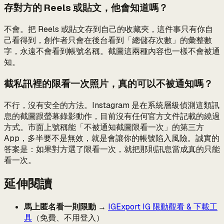
存對方的 Reels 或貼文，他會知道嗎？
不會。把 Reels 或貼文存到自己的收藏夾，這件事只有你自
己看得到，創作者只會在後台看到「總儲存次數」的彙整數
字，永遠不會看到帳號名稱。截圖這兩種內容也一樣不會被通
知。
截私訊裡的限看一次照片，真的可以不被通知嗎？
不行，沒有安全的方法。Instagram 是在系統層級偵測這類訊
息的截圖跟螢幕錄影動作，目前沒有任何官方文件記載的繞過
方式。市面上號稱能「不被通知截圖限看一次」的第三方
App，多半要不是無效，就是會讓你的帳號陷入風險。誠實的
答案是：如果對方選了限看一次，就把那則訊息當成真的只能
看一次。
延伸閱讀
馬上匿名看一則限動
→
IGExport IG 限動觀看 & 下載工
具
（免費、不用登入）