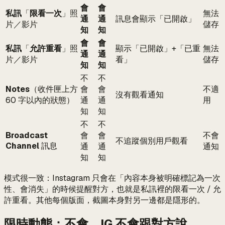
會
會
私訊
「
限看一次
」照
無法
通
通
訊息會顯示「已開啟」
片／影片
儲存
知
知
會
會
私訊
「
允許重看
」照
顯示「已開啟」+「已重
無法
通
通
片／影片
看」
儲存
知
知
不
不
Notes
（收件匣上方
會
會
不適
沒有觀看通知
60 字以內的狀態）
通
通
用
知
知
不
不
Broadcast
會
會
不會
不追蹤個別用戶觀看
Channel
訊息
通
通
通知
知
知
模式很一致：Instagram 只會在「內容本身被明確標記為一次
性、會消失」的時候提醒對方，也就是私訊裡的限看一次 / 允
許重看。其他每個版面，截圖本身對另一邊都是隱形的。
限時動態：不會，IG 不會跟對方說