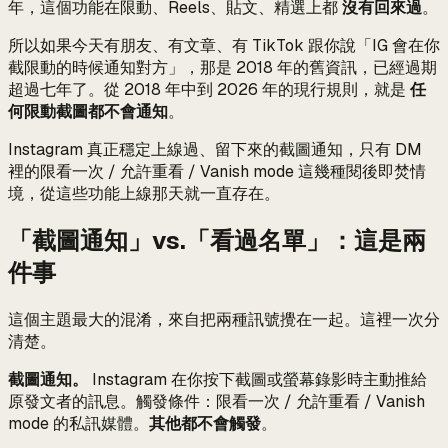
年，這個功能在限動、Reels、貼文、精選上都
沒有回來過
。
所以如果今天有朋友、有文章、有 TikTok 跟你說「IG 會在你
截限動的時候通知對方」，那是 2018 年的舊資訊，已經過期
超過七年了。從 2018 年中到 2026 年的現行規則，就是
任
何限動截圖都不會通知
。
Instagram 真正穩定上線過、留下來的截圖通知，只有 DM
裡的限看一次 / 允許重看 / Vanish mode 這幾種閱後即焚情
境，從這些功能上線那天就一直存在。
「截圖通知」vs.「看過名單」：這是兩
件事
這個主題最大的混淆，來自把兩種訊號攪在一起。這裡一次分
清楚。
截圖通知。
Instagram 在你按下截圖或螢幕錄影時主動推給
原發文者的訊息。觸發條件：限看一次 / 允許重看 / Vanish
mode 的私訊媒體。
其他都不會觸發
。