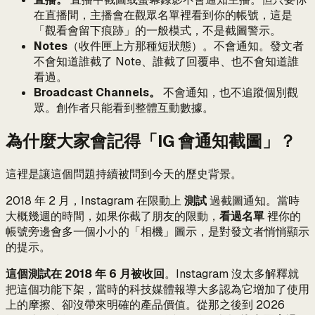
在直播間，主播會在觀眾名單裡看到你的帳號，這是
「觀看會留下痕跡」的一般模式，不是截圖警示。
Notes
（收件匣上方那種短狀態）。不會通知。發文者
不會知道誰截了 Note、誰截了回覆串、也不會知道誰
看過。
Broadcast Channels。
不會通知，也不追蹤個別觀
眾。創作者只能看到整體互動數據。
為什麼大家會記得「IG 會通知截圖」？
這裡是讓這個問題持續被問到今天的歷史背景。
2018 年 2 月，Instagram 在限動上
測試
過截圖通知。當時
大概幾週的時間，如果你截了朋友的限動，
看過名單
裡你的
帳號旁邊會多一個小小的「相機」圖示，是對發文者悄悄顯示
的提示。
這個測試在 2018 年 6 月被收回
。Instagram 沒太多解釋就
把這個功能下架，當時的科技媒體報導大多認為它增加了使用
上的摩擦、卻沒帶來明確的產品價值。從那之後到 2026