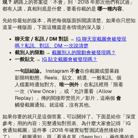
現？
網路上的答案從「不會」到「2018 年那次他們有試過」
都有人講，真相到底是什麼，要看你截的是
哪一種內容
。
先給你最短的版本，再把每個版面拆開講清楚。如果你只想知
道某一種版面，下面這幾篇是各情境的深入版：
聊天室 / 私訊 / DM 對話
→
IG 聊天室截圖會被發現
嗎？私訊、對話、DM 一次說清楚
截別人的限動
→
截圖別人的限動會被發現嗎？
一般貼文
→
IG 貼文截圖會被發現嗎？
一句話結論。
Instagram
不會
在你截圖或螢幕錄
影限時動態、Reels、貼文、精選、一般私訊、個
人檔案時通知對方。
唯一例外
：在私訊裡用「限看
一次（View Once）」或「允許重看（Allow
Replay）」傳的閱後即焚照片／影片，這兩個
會
觸發截圖通知。就這樣，沒有其他。
如果你要的就只是這個答案，可以關掉了。下面是給你「深度
參考」用的內容：完整通知對照表、為什麼大家會記得「IG
會通知截圖」這件事（2018 年確實短暫測試過然後砍掉
了）、「截圖通知」跟「看過名單（Seen by）」兩件事的差