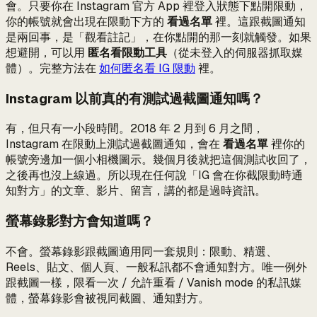
會。只要你在 Instagram 官方 App 裡登入狀態下點開限動，
你的帳號就會出現在限動下方的
看過名單
裡。這跟截圖通知
是兩回事，是「觀看註記」，在你點開的那一刻就觸發。如果
想避開，可以用
匿名看限動工具
（從未登入的伺服器抓取媒
體）。完整方法在
如何匿名看 IG 限動
裡。
Instagram 以前真的有測試過截圖通知嗎？
有，但只有一小段時間。2018 年 2 月到 6 月之間，
Instagram 在限動上測試過截圖通知，會在
看過名單
裡你的
帳號旁邊加一個小相機圖示。幾個月後就把這個測試收回了，
之後再也沒上線過。所以現在任何說「IG 會在你截限動時通
知對方」的文章、影片、留言，講的都是過時資訊。
螢幕錄影對方會知道嗎？
不會。螢幕錄影跟截圖適用同一套規則：限動、精選、
Reels、貼文、個人頁、一般私訊都不會通知對方。唯一例外
跟截圖一樣，限看一次 / 允許重看 / Vanish mode 的私訊媒
體，螢幕錄影會被視同截圖、通知對方。