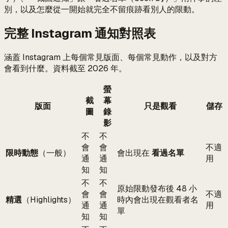
別，以及怎麼從一開始就完全不留痕跡看別人的限動。
完整 Instagram 通知對照表
涵蓋 Instagram 上每個常見版面、每個常見動作，以及對方
會看到什麼。資料截至 2026 年。
螢
截
幕
版面
只是觀看
儲存
圖
錄
影
不
不
會
會
不適
限時動態
（一般）
會出現在
看過名單
通
通
用
知
知
不
不
原始限動發布後 48 小
會
會
不適
精選
（Highlights）
時內會出現在觀看者名
通
通
用
單
知
知