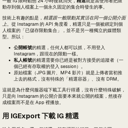
一般 IG 限時動態 24 小時後就消失，
精選
就是當使用者把限
動存到個人檔案上一個永久固定的集合時發生的事。
技術上有趣的點是，
精選跟一般限動其實活在同一個公開介面
上
。從 Instagram 的 API 角度看，精選只是一個被綁定到個
人檔案的「已儲存限動集合」，並不是另一種獨立的媒體類
型。所以：
公開帳號
的精選，任何人都可以抓，不用登入
Instagram，跟現在的限動一樣。
私人帳號
的精選需要你已經是被對方接受的追蹤者（一
個已經有存取權的登入 session）。
原始檔案（JPG 圖片、MP4 影片）就是上傳者當初推
上去的格式，沒有特殊的「精選容器」、沒有 DRM。
這就是為什麼伺服器端下載工具行得通，沒有什麼特殊破解，
只是向 Instagram 的公開介面要本來就公開的檔案，然後存
成檔案而不是在 App 裡播放。
用 IGExport 下載 IG 精選