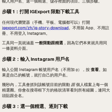
輸入用戶名、選一個精選、儲存裡面的項目。三個步驟。
步驟 1：打開 IGExport 限動下載工具
任何現代瀏覽器（手機、平板、電腦都可以）打開
igexport.com/zh/ig-story-download
。不用裝 App、不用註
冊、不用登入 Instagram。
工具同一頁就涵蓋
一般限動跟精選
，因為它們本來就共用同
一條資料介面。
步驟 2：輸入 Instagram 用戶名
輸入公開 Instagram 帳號用戶名（不用加
），按
查看
。如
@
果是自己的帳號，就打自己的用戶名。
幾秒內，工具會抓到該帳號目前的限動
跟
個人檔案上每一個
精選圈。你會在搜尋框下方的格狀清單看到所有縮圖，連同大
頭貼跟全名。
步驟 3：選一個精選、逐則下載