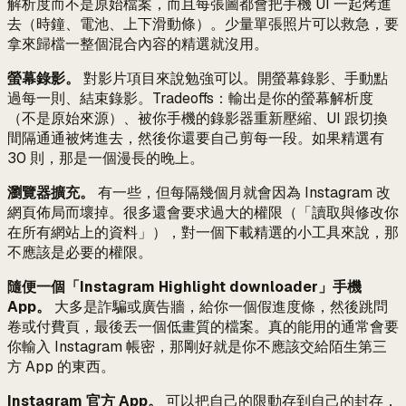
解析度而不是原始檔案，而且每張圖都會把手機 UI 一起烤進
去（時鐘、電池、上下滑動條）。少量單張照片可以救急，要
拿來歸檔一整個混合內容的精選就沒用。
螢幕錄影。
對影片項目來說勉強可以。開螢幕錄影、手動點
過每一則、結束錄影。Tradeoffs：輸出是你的螢幕解析度
（不是原始來源）、被你手機的錄影器重新壓縮、UI 跟切換
間隔通通被烤進去，然後你還要自己剪每一段。如果精選有
30 則，那是一個漫長的晚上。
瀏覽器擴充。
有一些，但每隔幾個月就會因為 Instagram 改
網頁佈局而壞掉。很多還會要求過大的權限（「讀取與修改你
在所有網站上的資料」），對一個下載精選的小工具來說，那
不應該是必要的權限。
隨便一個「Instagram Highlight downloader」手機
App。
大多是詐騙或廣告牆，給你一個假進度條，然後跳問
卷或付費頁，最後丟一個低畫質的檔案。真的能用的通常會要
你輸入 Instagram 帳密，那剛好就是你不應該交給陌生第三
方 App 的東西。
Instagram 官方 App。
可以把自己的限動存到自己的封存，