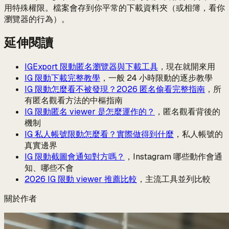
用特殊權限。檔案會存到你平常的下載資料夾（或相簿，看你
瀏覽器的行為）。
延伸閱讀
IGExport 限動匿名瀏覽器與下載工具
，現在就開來用
IG 限動下載完整教學
，一般 24 小時限動的逐步教學
IG 限動怎麼看不被發現？2026 匿名偷看完整指南
，所
有匿名觀看方法的中樞指南
IG 限動匿名 viewer 是怎麼運作的？
，匿名觀看背後的
機制
IG 私人帳號限動怎麼看？實際做得到什麼
，私人帳號的
真實邊界
IG 限動截圖會通知對方嗎？
，Instagram 哪些動作會通
知、哪些不會
2026 IG 限動 viewer 推薦比較
，主流工具並列比較
關於作者