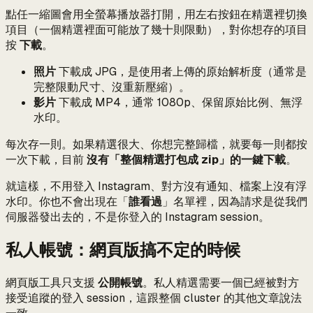
點任一縮圖會用全螢幕播放器打開，用左右按鈕在精選裡切換
項目（一個精選裡面可能放了幾十則限動），對你想存的項目
按
下載
。
照片
下載成 JPG，是使用者上傳的原始解析度（通常是
完整限動尺寸、沒重新壓縮）。
影片
下載成 MP4，通常 1080p、保留原始比例、無浮
水印。
每次存一則。如果精選很大、你想完整歸檔，就要每一則都按
一次下載，目前
沒有「整個精選打包成 zip」的一鍵下載
。
就這樣，不用登入 Instagram、對方沒有通知、檔案上沒有浮
水印。你也不會出現在「
誰看過
」名單裡，因為請求是從我們
伺服器發出去的，不是你登入的 Instagram session。
私人帳號：網頁版搞不定的時候
網頁版工具只支援
公開帳號
。私人精選需要一個已經被對方
接受追蹤的登入 session，這跟整個 cluster 的其他文章說法