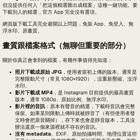
但沒提供任何人「把這個精選匯出成檔案」這種一鍵功能。要
下載別人的精選，官方 App 完全沒有選項。
網頁版下載工具完全避開以上問題，免裝 App、免登入、無
浮水印、原畫質。
畫質跟檔案格式（無聊但重要的部分）
關於你真正會拿到的檔案，有幾件事值得先知道：
照片下載成原始 JPG
，使用者當初上傳的版本。通常是
完整限動尺寸（常見 1080×1920），沒重新壓縮、沒浮
水印。
影片下載成 MP4
，是 Instagram 目前提供的最高畫質
版本，通常 1080p、原始比例、無浮水印。
影片裡的音訊
：原本有聲音的精選，下載時音訊會完整
保留。如果某則限動上傳時就被靜音了（有些使用者發
文時會把原音關掉），存下來也會是靜音版本，工具沒
辦法還原一個來源裡就不存在的音訊。
沒有 metadata
。EXIF、原始拍攝時間、地理位置這些