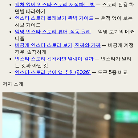
캡처 없이 인스타 스토리 저장하는 법
— 스토리 전용 화
면별 따라하기
인스타 스토리 몰래보기 완벽 가이드
— 흔적 없이 보는
허브 가이드
익명 인스타 스토리 뷰어, 작동 원리
— 익명 보기의 메커
니즘
비공개 인스타 스토리 보기, 진짜와 가짜
— 비공개 계정
경우, 솔직하게
인스타 스토리 캡처하면 알림이 갈까
— 인스타가 알리
는 것과 아닌 것
인스타 스토리 뷰어 앱 추천 (2026)
— 도구 5종 비교
저자 소개