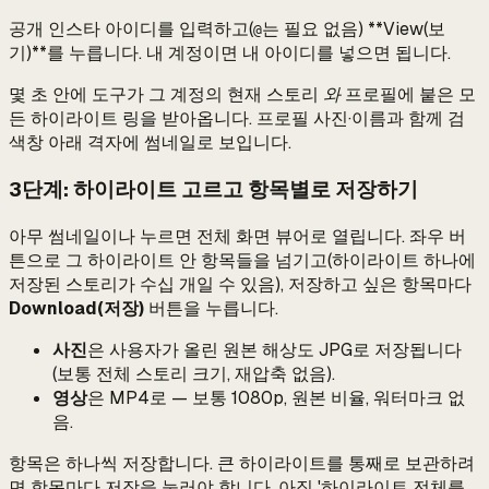
공개 인스타 아이디를 입력하고(
는 필요 없음) **View(보
@
기)**를 누릅니다. 내 계정이면 내 아이디를 넣으면 됩니다.
몇 초 안에 도구가 그 계정의 현재 스토리
와
프로필에 붙은 모
든 하이라이트 링을 받아옵니다. 프로필 사진·이름과 함께 검
색창 아래 격자에 썸네일로 보입니다.
3단계: 하이라이트 고르고 항목별로 저장하기
아무 썸네일이나 누르면 전체 화면 뷰어로 열립니다. 좌우 버
튼으로 그 하이라이트 안 항목들을 넘기고(하이라이트 하나에
저장된 스토리가 수십 개일 수 있음), 저장하고 싶은 항목마다
Download(저장)
버튼을 누릅니다.
사진
은 사용자가 올린 원본 해상도 JPG로 저장됩니다
(보통 전체 스토리 크기, 재압축 없음).
영상
은 MP4로 — 보통 1080p, 원본 비율, 워터마크 없
음.
항목은 하나씩 저장합니다. 큰 하이라이트를 통째로 보관하려
면 항목마다 저장을 눌러야 합니다. 아직 '하이라이트 전체를