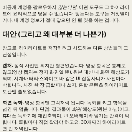
비공개 계정을 팔로우하지
않는다면
, 어떤 도구도 그 하이라이
트에 윤리적으로 닿을 수 없습니다. 닿는다는 도구는 거짓말이
거나, 내 계정 정보가 절대 닿으면 안 될 짓을 하는 겁니다.
대안 (그리고 왜 대부분 더 나쁜가)
참고로, 하이라이트를 저장하려고 시도하는 다른 방법들과 그
단점입니다.
캡처.
정적 사진엔 되지만 형편없습니다. 영상 항목은 통째로
잃고(영상 캡처는 정지 화면일 뿐), 원본 대신 내 화면 해상도가
되며, 시계·배터리·스와이프 바 같은 UI 잡동사니가 사진마다
박힙니다. 사진 한 장 급할 때나 쓰지, 혼합 콘텐츠 하이라이트
보관엔 쓸모없습니다.
화면 녹화.
영상 항목엔 그럭저럭 됩니다. 녹화를 켜고 항목을
넘긴 뒤 멈춥니다. 단점: 결과물이
화면
해상도(원본 아님)이고,
휴대폰 녹화기에 재압축되며, UI 오버레이와 넘기는 간격이 박
힙니다. 클립마다 직접 잘라야 하고요. 30개짜리 하이라이트
면 긴 저녁입니다.