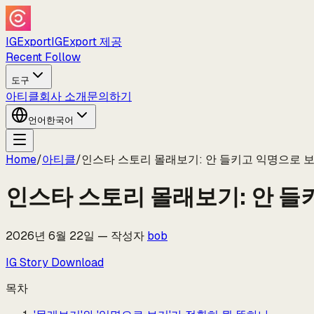
IGExport
IGExport 제공
Recent Follow
도구
아티클
회사 소개
문의하기
언어
한국어
Home
/
아티클
/
인스타 스토리 몰래보기: 안 들키고 익명으로 보는
인스타 스토리 몰래보기: 안 들키
2026년 6월 22일
—
작성자
bob
IG Story Download
목차